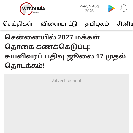
Wed, 5 Aug
2026
செய்திகள்
விளையா‌ட்டு
த‌மிழக‌ம்
சினி
சென்னையில் 2027 மக்கள்
தொகை கணக்கெடுப்பு:
சுயவிவரப் பதிவு ஜூலை 17 முதல்
தொடக்கம்!