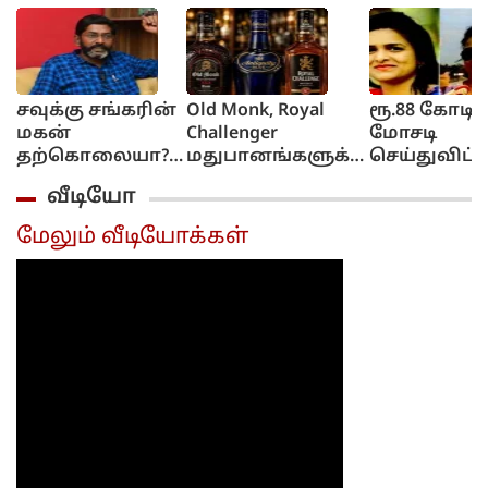
சவுக்கு சங்கரின்
Old Monk, Royal
ரூ.88 கோடி
மகன்
Challenger
மோசடி
தற்கொலையா?....
மதுபானங்களுக்கு
செய்துவிட்ட
நெட்டிசன்கள்
தடை!.. இந்திய
வெளிநாட்டு
வீடியோ
ஷாக்!...
உணவு பாதுகாப்பு
தப்பியோடி
ஆணையம்
பெண்
மேலும் வீடியோக்கள்
அதிரடி.
கணவருடன
கைது... சிப
அதிரடி
நடவடிக்கை..