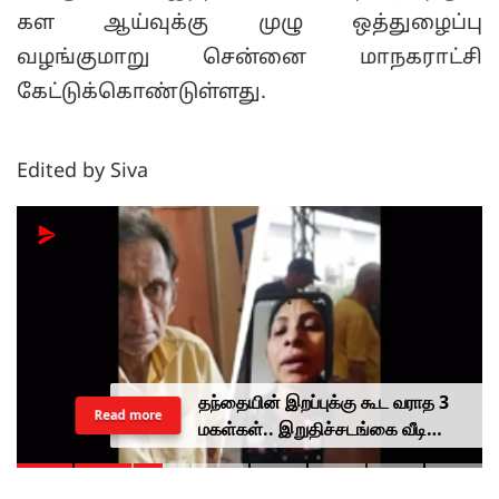
கள ஆய்வுக்கு முழு ஒத்துழைப்பு
வழங்குமாறு சென்னை மாநகராட்சி
கேட்டுக்கொண்டுள்ளது.
Edited by Siva
தந்தையின் இறப்புக்கு கூட வராத 3
Read more
மகள்கள்.. இறுதிச்சடங்கை வீடியோ
காலில் பார்த்த கொடுமை.. மனிதம்
மரத்துவிட்டதா?