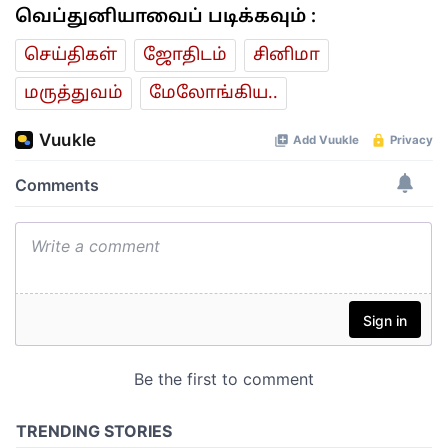
வெப்துனியாவைப் படிக்கவும் :
செய்திகள்
ஜோ‌திட‌ம்
சினிமா
மரு‌த்துவ‌ம்
மேலோங்கிய..