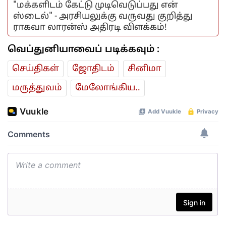
"மக்களிடம் கேட்டு முடிவெடுப்பது என்
ஸ்டைல்" - அரசியலுக்கு வருவது குறித்து
ராகவா லாரன்ஸ் அதிரடி விளக்கம்!
வெப்துனியாவைப் படிக்கவும் :
செய்திகள்
ஜோ‌திட‌ம்
சினிமா
மரு‌த்துவ‌ம்
மேலோங்கிய..