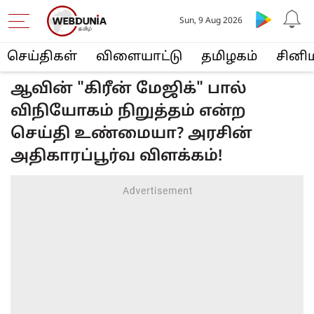
Sun, 9 Aug 2026
செய்திகள்
விளையா‌ட்டு
த‌மிழக‌ம்
சினி
ஆவின் "கிரீன் மேஜிக்" பால்
விநியோகம் நிறுத்தம் என்ற
செய்தி உண்மையா? அரசின்
அதிகாரப்பூர்வ விளக்கம்!