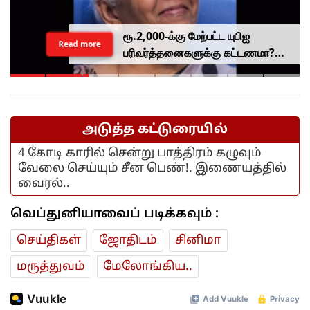
ரூ.2,000-க்கு மேற்பட்ட யுபிஐ
Read more
பரிவர்த்தனைகளுக்கு கட்டணமா?
அமைச்சர் நிர்மலா சீதாராமன்
ஆலோசனை..
அடுத்த கட்டுரையில்
4 கோடி காரில் சென்று பாத்திரம் கழுவும்
வேலை செய்யும் சீன பெண்!. இணையத்தில்
வைரல்..
வெப்துனியாவைப் படிக்கவும் :
செய்திகள்
ஜோ‌திட‌ம்
சினிமா
மரு‌த்துவ‌ம்
மேலோங்கிய..