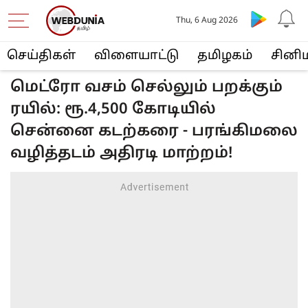
Thu, 6 Aug 2026
செய்திகள்
விளையா‌ட்டு
த‌மிழக‌ம்
சினி
மெட்ரோ வசம் செல்லும் பறக்கும்
ரயில்: ரூ.4,500 கோடியில்
சென்னை கடற்கரை - பரங்கிமலை
வழித்தடம் அதிரடி மாற்றம்!