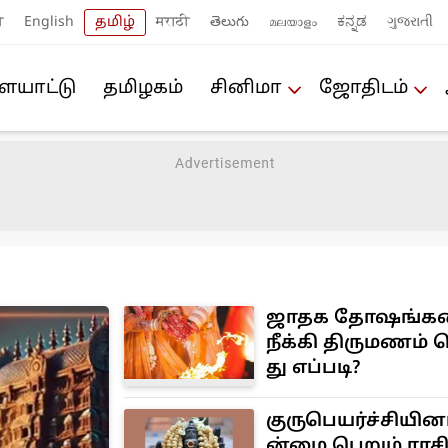
ी
English
தமிழ்
मराठी
తెలుగు
മലയാളം
ಕನ್ನಡ
ગુજરાતી
யா‌ட்டு
த‌மிழக‌ம்
சினிமா
ஜோ‌திட‌ம்
ஜாதக தோஷங்க
நீக்கி திருமணம் 
து எப்படி?
குருபெயர்ச்சியின
ன்மை பெறும் ராச