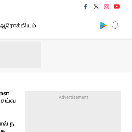
Follow us
ஆரோக்கியம்
ளை
செய்வ
ால் ந
ிக