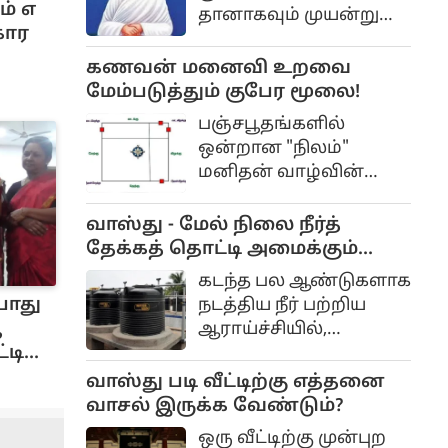
கூறியதுபோல “ஓம்
ம் எ
தானாகவும் முயன்று
ஐஸ்வரேஸ்வராய நம
கார
மேலே எழுப்பலாம்.
“என்றாவது
குருநாதர்களின்
கணவன் மனைவி உறவை
கூறவேண்டும். இதை
உதவியாலும் மேலே
மேம்படுத்தும் குபேர மூலை!
மல்லிகை பூ போடும்
எழும்பச் செய்யலாம்.
போது கூறலாம்.
பஞ்சபூதங்களில்
இப்படி படிபடிப்படியாக
ஒன்றான "நிலம்"
அவை மேலே எழும்பப்
மனிதன் வாழ்வின்
பல காலம் பிடிக்கும்.
இருப்பிடமாக
கருதப்படுகின்றது.
வாஸ்து - மேல் நிலை நீர்த்
வாஸ்துவில்
தேக்கத் தொட்டி அமைக்கும்
தென்மேற்கு மூலையே
முறை..
கடந்த பல ஆண்டுகளாக
நிலத்திற்கு ஒப்பிட்டு
போது
நடத்திய நீர் பற்றிய
ஆ
ஆராய்ச்சியில்,
்டி
மனிதர்களுக்குத்
தேவைப்படும்
வாஸ்து படி வீட்டிற்கு எத்தனை
உயிர்ப்பாற்றலைக்
வாசல் இருக்க வேண்டும்?
கிரகித்து, அதனை
ஒரு வீட்டிற்கு முன்புற