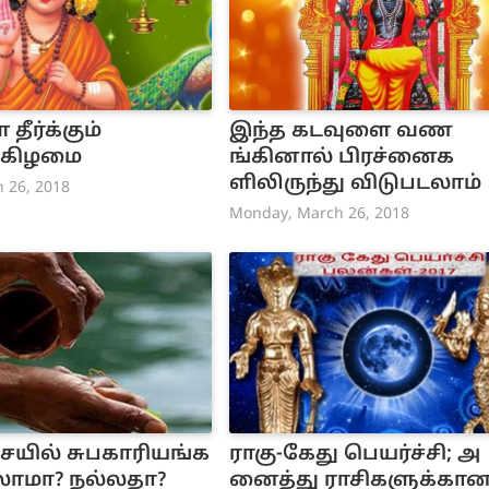
ீர்க்கும்
இந்த கடவுளை வண
்கிழமை
ங்கினால் பிரச்னைக
ளிலிருந்து விடுபடலாம்
 26, 2018
Monday, March 26, 2018
யில் சுபகாரியங்க
ராகு-கேது பெயர்ச்சி; அ
லாமா? நல்லதா?
னைத்து ராசிகளுக்கான