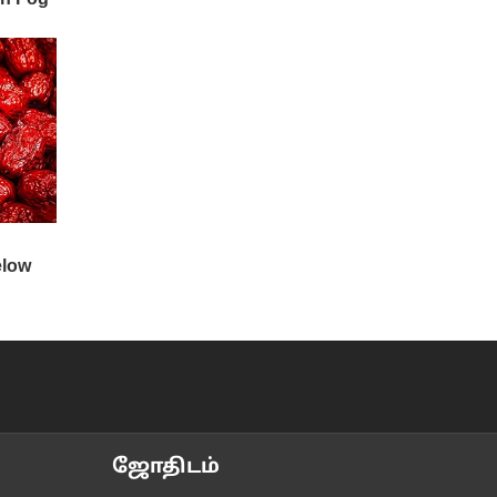
ஜோ‌திட‌ம்