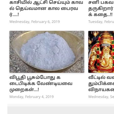
காசியில் ஆட்சி செய்யும் காவ
சனி பகவ
ல் தெய்வமான கால பைரவ
தருகிறார்
ர்....!
க் கதை..!!
Wednesday, February 6, 2019
Tuesday, Febru
விபூதி பூசும்போது க
வீட்டில் 
டைபிடிக்க வேண்டியவை
தும்பிக
முறைகள்...!
விநாயகர
ன் தெரியு
Monday, February 4, 2019
Wednesday, Se