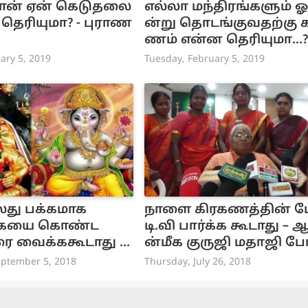
ான் ஏன் கெடுதலை
எல்லா மந்திரங்களும் ஓ
 தெரியுமா? - புராண
ன்று தொடங்குவதற்கு 
ணம் என்ன தெரியுமா...?
ary 5, 2019
Tuesday, February 5, 2019
வலது பக்கமாக
நாளை கிரகணத்தின் 
்கையை கொண்ட
டி.வி பார்க்க கூடாது – 
ை வைக்ககூடாது ஏ
ன்மீக குருஜி மதாஜி பேட
மா?
(வீடியோ)
ptember 5, 2018
Thursday, July 26, 2018