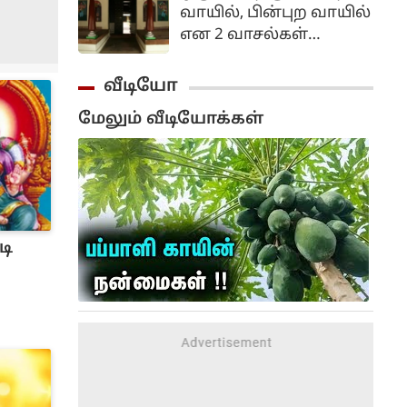
மனிதர்களுக்கு
வாயில், பின்புற வாயில்
வழங்கும்
என 2 வாசல்கள்
இருக்கலாம். காற்று
வந்து செல்வதற்கு 2
வீடியோ
வாசல்களும்
மேலும் வீடியோக்கள்
உதவுவதால்,
இதுபோன்ற
அமைப்புடைய வீடுகள்
டி