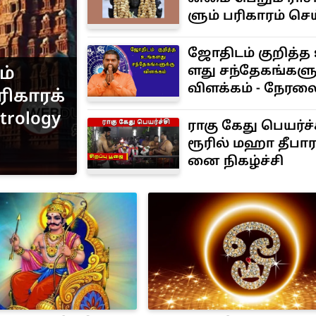
ளும் பரிகாரம் செ
வேண்டிய ராசிக
ஜோதிடம் குறித்த
ளது சந்தேகங்களு
ம்
விளக்கம் - நேரல
ிகாரக்
வீடியோ!
trology
ராகு கேது பெயர்ச்
ரூரில் மஹா தீபா
னை நிகழ்ச்சி