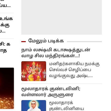
ய்ய
ளும் !!
 உங்க
க்கு
ை
மேலும் படிக்க
சி: க
நாம் லக்ஷ்மி கடாக்ஷத்துடன்
ராத
வாழ சில மந்திரங்கள்...!
மனிதர்களாகிய நமக்கு
செல்வச் செழிப்பை
வழங்குவது அஷ்ட
லட்சுமிகள். லட்சுமி,
குபேரர் மந்திரங்களை
மூலாதாரக் குண்டலினி;
நாள்தோறும் கூற
வள்ளலார் அருளுரை
வேண்டும், அல்லது
மூலாதாரக்
மகான் திருமூலர்
குண்டலினியை