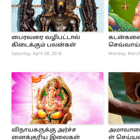
பைரவரை வழிபட்டால்
கடன்களை த
கிடைக்கும் பலன்கள்
செவ்வாய
Saturday, April 28, 2018
Monday, March
விநாயகருக்கு அர்ச்ச
அமாவாசை
னைக்குரிய இலைகள்
ள் செய்ய