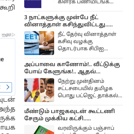
கிளர்க் பணியிடங்களை
கூறி
நிரப்புவதற்கான
அறிவிப்பு
3 நாட்களுக்கு முன்பே நீட்
வெளியிடப்பட்டுள்ளது.
வினாத்தாள் கசிந்துவிட்டது..
தகுதியும் விருப்பமும்
சிபிஐ விசாரணையில்
நீட் தேர்வு வினாத்தாள்
உள்ள
திடுக்கிடும் தகவல்...
கசிவு வழக்கு
விண்ணப்பதாரர்கள்
தொடர்பாக சிபிஐ
அதிகாரப்பூர்வ
தாக்கல் செய்துள்ள
இணையதளமான
குற்றப்பத்திரிகையில்
அப்பாவை காணோம்!.. வீட்டுக்கு
sbi.bank.in மூலம்
பல திடுக்கிடும்
போய் கேளுங்க!.. ஆதவ்
ஆன்லைனில்
தகவல்கள்
அர்ஜுனா - உதயநிதி
விண்ணப்பிக்கலாம்.
நேற்று முன்தினம்
வெளியாகியுள்ளன.
வாக்குவாதம்!...
விண்ணப்பிக்க கடைசி
சட்டசபையில் தமிழக
நாள் ஆகஸ்ட் 27, 2026
பொது பட்ஜெட் தாக்கல்
ுடன்
ஆகும்.
செய்யப்பட்ட நிலையில்
அந்த
நேற்று வேளாண் சட்டம்
மீண்டும் பாஜகவுடன் கூட்டணி
தாக்கல் செய்யப்பட்டது.
ுக்க
சேரும் முக்கிய கட்சி..
இன்று இரண்டு
பஞ்சாபிலும் ஆட்சியை
நாயக
வரவிருக்கும் பஞ்சாப்
பட்ஜெட்டுகள்
பிடித்துவிடுமோ?