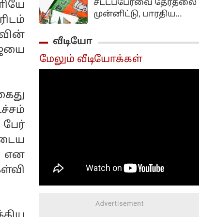
சட்டப்பேரவை தேர்தலை
ளியே
தொடர்பான
முன்னிட்டு, பாரதிய
ிடம்
விவாதங்கள்
ஜனதா கட்சியும்
நடைபெற்றது.
வின்
சிரோமணி அகாலி
வீடியோ
தளமும் மீண்டும்
ஜயை
மேலும் வீடியோக்கள்
கூட்டணி அமைப்பது
குறித்து ஆலோசித்து
வருவதாக தகவல்கள்
கைது
வெளியாகியுள்ளன.
்சம்
பேர்
ுடைய
ள் என
ள்வி
க்கிய