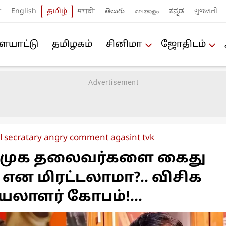
ी
English
தமிழ்
मराठी
తెలుగు
മലയാളം
ಕನ್ನಡ
ગુજરાતી
யா‌ட்டு
த‌மிழக‌ம்
சினிமா
ஜோ‌திட‌ம்
l secratary angry comment agasint tvk
திமுக தலைவர்களை கைது
என மிரட்டலாமா?.. விசிக
லாளர் கோபம்!...