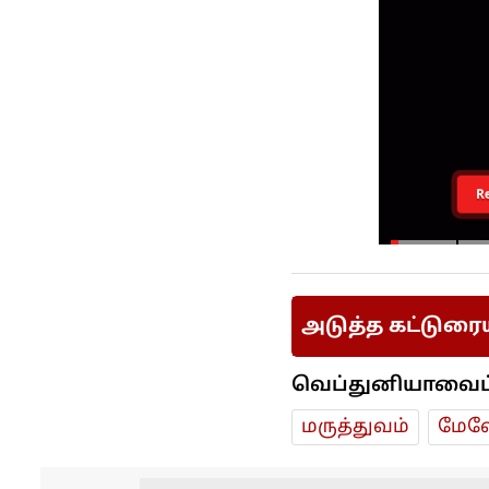
R
அடுத்த கட்டுரை
வெப்துனியாவைப் ப
மரு‌த்துவ‌ம்
மேலே