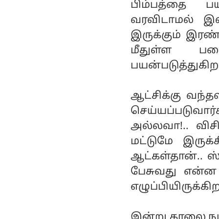
பிம்பத்தை 
வரவிடாமல் இளவ
இருக்கும் இரண்
மீதுள்ள ப
பயன்படுத்துகிறா
ஆட்சிக்கு வந்
செய்யப்படுவா
அல்லவா!.. விச
மட்டுமே இருக்
ஆட்கள்தான்.. ஸ
பேசுவது என்
எழுப்பியிருக்கிறா
இன்று காலை நடந