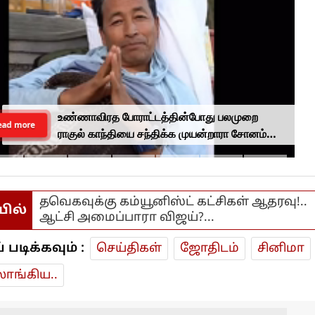
உண்ணாவிரத போராட்டத்தின்போது பலமுறை
ead more
ராகுல் காந்தியை சந்திக்க முயன்றாரா சோனம்
வாங்சுக் மனைவி.. ஆனால் பலனில்லை...
தவெகவுக்கு கம்யூனிஸ்ட் கட்சிகள் ஆதரவு!..
யில்
ஆட்சி அமைப்பாரா விஜய்?...
டிக்கவும் :
செய்திகள்
ஜோ‌திட‌ம்
சினிமா
ாங்கிய..