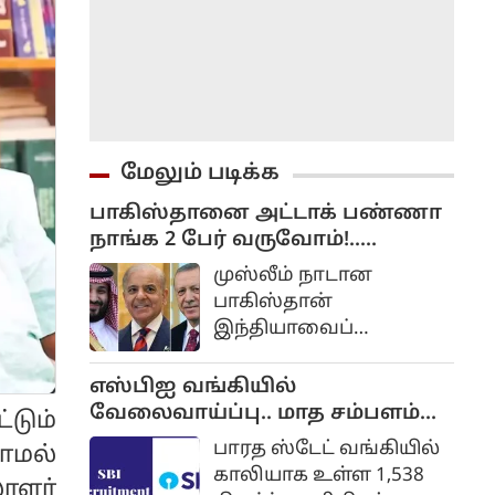
மேலும் படிக்க
பாகிஸ்தானை அட்டாக் பண்ணா
நாங்க 2 பேர் வருவோம்!..
துருக்கி, சவூதி அரேபியா
முஸ்லீம் நாடான
அறிவிப்பு...
பாகிஸ்தான்
இந்தியாவைப்
பொறுத்தவரை ஒரு
பயங்கரவாத நாடாகவே
எஸ்பிஐ வங்கியில்
பார்க்கப்படுகிறது.
வேலைவாய்ப்பு.. மாத சம்பளம்
டும்
ரூ.64,480 வரை...
பாரத ஸ்டேட் வங்கியில்
ாமல்
விண்ணப்பிப்பது எப்படி? முழு
காலியாக உள்ள 1,538
ாளர்
விவரம்..