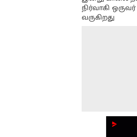
நிர்வாகி ஒருவ
வருகிறது