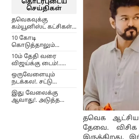
தொடர்புடைய
செய்திகள்
தவெகவுக்கு
கம்யூனிஸ்ட் கட்சிகள்
ஆதரவு!.. ஆட்சி
10 கோடி
அமைப்பாரா விஜய்?...
கொடுத்தாலும்
மனசாட்சியோடு
10ம் தேதி வரை
இருங்க!.. தவெக
விஜய்க்கு டைம்!..
எம்.எல்.ஏக்களுக்கு
இல்லனா நாங்க
என்.ஆனந்த்
ஒருவேளையும்
முடிவு பண்ணுவோம்!..
கோரிக்கை...
நடக்கல!. சட்டு
திமுக தகவல்!...
புட்டுன்னு விஜயை
இது வேலைக்கு
சி.எம் ஆக்குங்க!..
ஆவாது!. அடுத்த
மன்சூர் அலிகான்
பிளான் அதுதன்!..
கோபம்....
விஜய் எடுத்த முடிவு?...
தவெக ஆட்சியமை
தேவை. விசிக
இருக்கிறது. இ