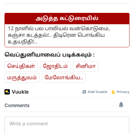
அடுத்த கட்டுரையில்
12 நாளில் பல பாலியல் வன்கொடுமை,
கஞ்சா கடத்தல்!.. திடிரென பொங்கிய
உதயநிதி!..
வெப்துனியாவைப் படிக்கவும் :
செய்திகள்
ஜோ‌திட‌ம்
சினிமா
மரு‌த்துவ‌ம்
மேலோங்கிய..