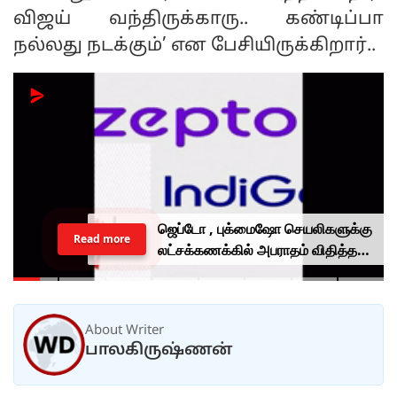
விஜய் வந்திருக்காரு.. கண்டிப்பா
நல்லது நடக்கும்’ என பேசியிருக்கிறார்..
ஜெப்டோ , புக்மைஷோ செயலிகளுக்கு
Read more
லட்சக்கணக்கில் அபராதம் விதித்த
மத்திய அரசு.. என்ன காரணம்?
About Writer
பாலகிருஷ்ணன்