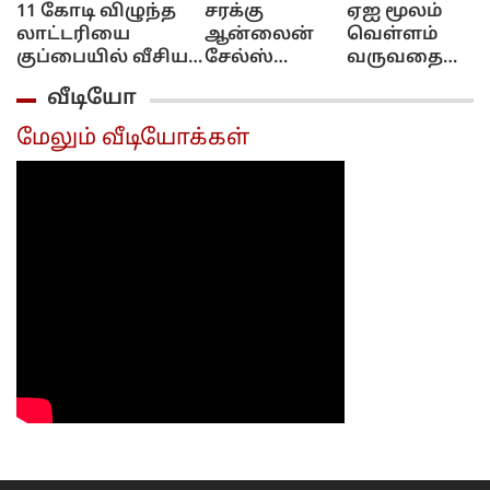
11 கோடி விழுந்த
சரக்கு
ஏஐ மூலம்
லாட்டரியை
ஆன்லைன்
வெள்ளம்
குப்பையில் வீசிய
சேல்ஸ்
வருவதை
பெண்!..
இல்ல!..
எச்சரிக்கும்
வீடியோ
அவசரப்பட்டீங்களே
புக்கிங்
தொழில்நுட்பம்
ஆண்ட்டி!...
மட்டும்தான்!..
கேரள அரசு
மேலும் வீடியோக்கள்
அமைச்சர்
முடிவு..
விளக்கம்!..