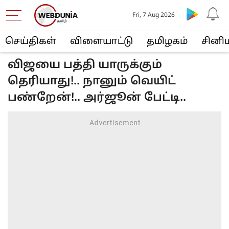
Fri, 7 Aug 2026
செய்திகள்
விளையா‌ட்டு
த‌மிழக‌ம்
சினி
விஜயை பத்தி யாருக்கும்
தெரியாது!.. நானும் வெயிட்
பண்றேன்!.. அர்ஜூன் பேட்டி..