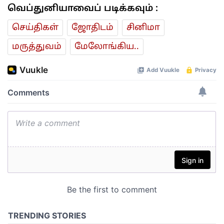
வெப்துனியாவைப் படிக்கவும் :
செய்திகள்
ஜோ‌திட‌ம்
சினிமா
மரு‌த்துவ‌ம்
மேலோங்கிய..