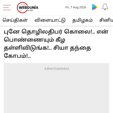
Fri, 7 Aug 2026
செய்திகள்
விளையா‌ட்டு
த‌மிழக‌ம்
சினி
புனே தொழிலதிபர் கொலை!.. என்
பொண்ணையும் கீழ
தள்ளிவிடுங்க!.. சியா தந்தை
கோபம்!..