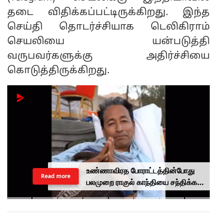
தடை விதிக்கப்பட்டிருக்கிறது. இந்த
செய்தி தொடர்ச்சியாக டெலிகிராம்
செயலியை யன்படுத்தி
வருபவர்களுக்கு அதிர்ச்சியை
கொடுத்திருக்கிறது.
உண்ணாவிரத போராட்டத்தின்போது
Read more
பலமுறை ராகுல் காந்தியை சந்திக்க
முயன்றாரா சோனம் வாங்சுக்
மனைவி.. ஆனால் பலனில்லை...