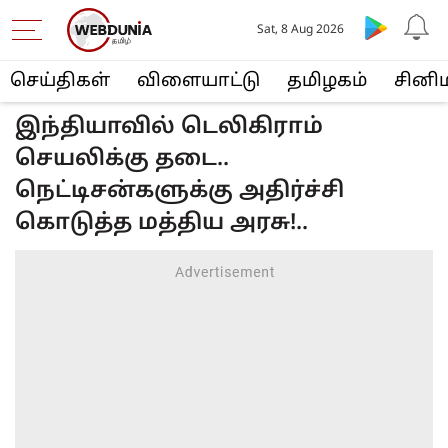
Sat, 8 Aug 2026
செய்திகள்
விளையா‌ட்டு
த‌மிழக‌ம்
சினி
இந்தியாவில் டெலிகிராம்
செயலிக்கு தடை..
நெட்டிசன்களுக்கு அதிர்ச்சி
கொடுத்த மத்திய அரசு!..