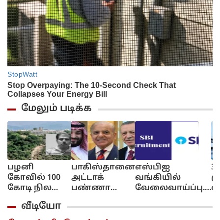
மேலும் படிக்க
பழனி
பாகிஸ்தானை
எஸ்பிஐ
3
கோவில் 100
அட்டாக்
வங்கியில்
மு
கோடி நில
பண்ணா
வேலைவாய்ப்பு..
வ
மோசடி!..
நாங்க 2 பேர்
மாத சம்பளம்
கச
வீடியோ
கைதான
வருவோம்!..
ரூ.64,480 வரை...
ச
வழக்கறிஞர்
துருக்கி, சவூதி
விண்ணப்பிப்பது
வ