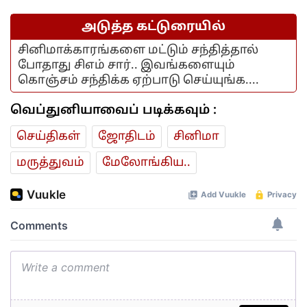
அடுத்த கட்டுரையில்
சினிமாக்காரங்களை மட்டும் சந்தித்தால்
போதாது சிஎம் சார்.. இவங்களையும்
கொஞ்சம் சந்திக்க ஏற்பாடு செய்யுங்க....
வெப்துனியாவைப் படிக்கவும் :
செய்திகள்
ஜோ‌திட‌ம்
சினிமா
மரு‌த்துவ‌ம்
மேலோங்கிய..