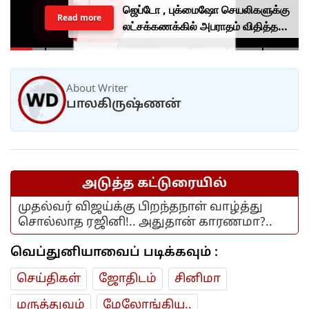
ஜெப்டோ , புக்மைஷோ செயலிகளுக்கு
Read more
லட்சக்கணக்கில் அபராதம் விதித்த
மத்திய அரசு.. என்ன காரணம்?
About Writer
பாலகிருஷ்ணன்
அடுத்த கட்டுரையில்
முதல்வர் விஜய்க்கு பிறந்தநாள் வாழ்த்து
சொல்லாத ரஜினி!.. அதுதான் காரணமா?..
வெப்துனியாவைப் படிக்கவும் :
செய்திகள்
ஜோ‌திட‌ம்
சினிமா
மரு‌த்துவ‌ம்
மேலோங்கிய..