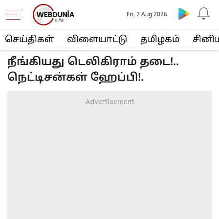
Fri, 7 Aug 2026
செய்திகள்
விளையா‌ட்டு
த‌மிழக‌ம்
சினி
நீங்கியது டெலிகிராம் தடை!..
நெட்டிசன்கள் ஹேப்பி!.