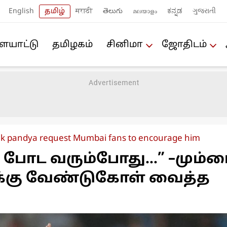
English
தமிழ்
मराठी
తెలుగు
മലയാളം
ಕನ್ನಡ
ગુજરાતી
யா‌ட்டு
த‌மிழக‌ம்
சினிமா
ஜோ‌திட‌ம்
k pandya request Mumbai fans to encourage him
் போட வரும்போது…” –மும்ப
க்கு வேண்டுகோள் வைத்த