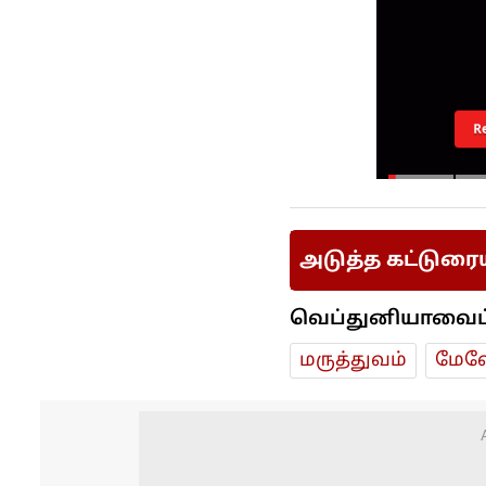
R
அடுத்த கட்டுரை
வெப்துனியாவைப் ப
மரு‌த்துவ‌ம்
மேலே