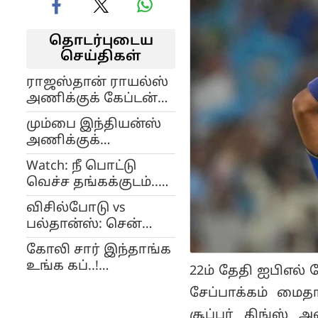
தொடர்புடைய
செய்திகள்
ராஜஸ்தான் ராயல்ஸ்
அணிக்குக் கேப்டன்
ஆகும் ரியான் பராக்…
மும்பை இந்தியன்ஸ்
சஞ்சு சாம்சனுக்கு
அணிக்குக்
என்ன ஆச்சு?
கேப்டனாகும்
Watch: நீ பொட்டு
சூர்யகுமார் யாதவ்..!
வெச்ச தங்கக்குடம்..
பயிற்சி ஆட்டத்தில்
விசில்போடு vs
ஹெலிகாப்டர் ஷாட்
பல்தான்ஸ்: சென்னை
அடித்த தல தோனி!
சேப்பாக்கத்தில்
கோலி சார் இந்தாங்க
CSKvMI மோதல்! -
உங்க கப்..!
22ம் தேதி ஐபிஎல்
டிக்கெட் விற்பனைக்கு
புண்படுத்துறீங்களே! -
கட்டுப்பாடு!
சேப்பாக்கம் மைத
வைரலாகும் ஐபிஎல்
சூப்பர் கிங்ஸ் 
விளம்பரம்!