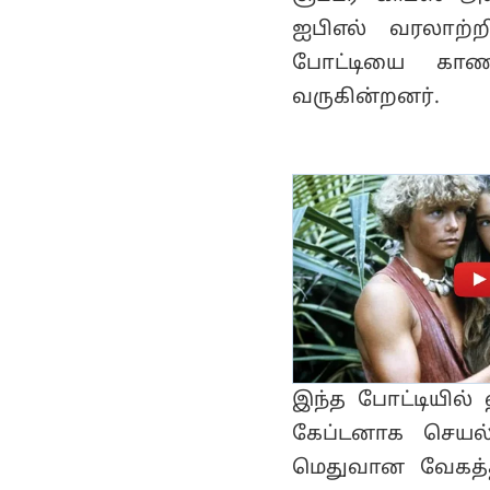
ஐபிஎல் வரலாற்றி
போட்டியை காண 
வருகின்றனர்.
இந்த போட்டியில் ஹ
கேப்டனாக செயல்ப
மெதுவான வேகத்த