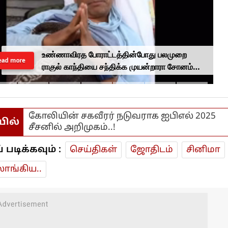
உண்ணாவிரத போராட்டத்தின்போது பலமுறை
ead more
ராகுல் காந்தியை சந்திக்க முயன்றாரா சோனம்
வாங்சுக் மனைவி.. ஆனால் பலனில்லை...
கோலியின் சகவீரர் நடுவராக ஐபிஎல் 2025
யில்
சீசனில் அறிமுகம்..!
டிக்கவும் :
செய்திகள்
ஜோ‌திட‌ம்
சினிமா
ாங்கிய..