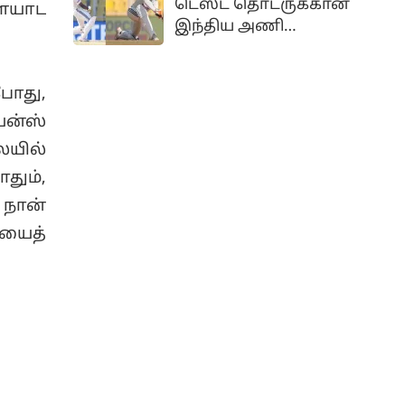
டெஸ்ட் தொடருக்கான
ளையாட
பெரும் பின்னடைவாக
இந்திய அணி
அமைந்துள்ளது.
அறிவிக்கப்பட்டுள்ளது.
இந்த அணியில்
காயத்தில் இருந்து
போது,
முழுமையாக மீண்டுள்ள
யன்ஸ்
அனுபவமிக்க சுழற்பந்து
ையில்
வீச்சு ஆல்-ரவுண்டர்
தும்,
ரவீந்திர ஜடேஜா
மீண்டும் அணியில்
 நான்
இடம்பிடித்துள்ளார்.
ியைத்