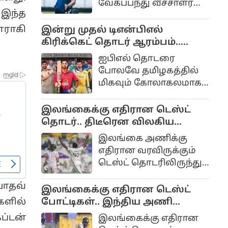
வேகப்பந்து வீச்சாளர்
வேகப்பந்து வீச்சாளர்
 இந்த
அக்கிப் நபி இந்திய
ப்ரெட் லீ இதுகுறித்து
டெஸ்ட் அணியில் தேர்வு
ராகி
இன்று முதல் டிஎன்பிஎல்
முக்கிய கருத்துகளைத்
செய்யப்பட்டுள்ளதை
கிரிக்கெட் தொடர் ஆரம்பம்..
தெரிவித்துள்ளார்.
முன்னாள் வீரர் வாசிம்
முதல் போட்டி யார் யாருக்கு?
ஐபிஎல் தொடரை
ஜாபர் விமர்சித்துள்ளார்.
போலவே தமிழகத்தில்
மிகவும் கோலாகலமாக
நடத்தப்படும் டிஎன்பிஎல்
டி20 கிரிக்கெட்
இலங்கைக்கு எதிரான டெஸ்ட்
திருவிழாவின் பத்தாவது
தொடர்.. திடீரென விலகிய
சீசன் இன்று ஆகஸ்ட்
பும்ரா.. என்ன காரணம்?
இலங்கை அணிக்கு
4ஆம் தேதி
எதிரான வரவிருக்கும்
கோலாகலமாக
டெஸ்ட் தொடரிலிருந்து
தொடங்குகிறது.
இந்தியாவின்
யாதவ்
வேகப்பந்து வீச்சாளர்
இலங்கைக்கு எதிரான டெஸ்ட்
பும்ரா காயம் காரணமாக
போட்டிகள்.. இந்திய அணி
களில்
திடீரென விலகியுள்ளது
அறிவிப்பு.. மீண்டும் வருகிறார்
ப்டன்
இலங்கைக்கு எதிரான
இந்திய அணிக்குப்
ஜடேஜா...