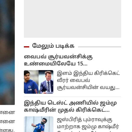
மேலும் படிக்க
வைபவ் சூர்யவன்சிக்கு
உண்மையிலேயே 15
வயதுதானா? பிரட் லீ சொன்ன
இளம் இந்திய கிரிக்கெட்
கருத்து என்ன?
வீரர் வைபவ்
சூர்யவன்சியின் வயது
குறித்த விவாதங்கள்
உலகளவில் தொடர்ந்து
இந்திய டெஸ்ட் அணியில் ஜம்மு
எழுந்து வரும்
காஷ்மீரின் முதல் கிரிக்கெட்
ென்னை
நிலையில்,
வீரர்.. குவியும் வாழ்த்துக்கள்..
ஜஸ்பிரித் பும்ராவுக்கு
ென்னை
ஆஸ்திரேலியாவின்
மாற்றாக ஜம்மு காஷ்மீர்
முன்னாள் ஜாம்பவான்
்ளது.