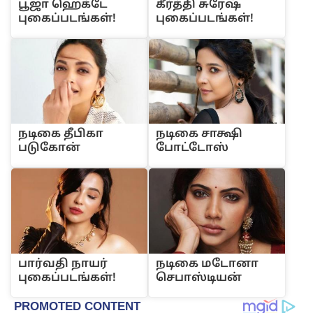
பூஜா ஹெக்டே
கீர்த்தி சுரேஷ்
புகைப்படங்கள்!
புகைப்படங்கள்!
நடிகை தீபிகா
நடிகை சாக்ஷி
படுகோன்
போட்டோஸ்
பார்வதி நாயர்
நடிகை மடோனா
புகைப்படங்கள்!
செபாஸ்டியன்