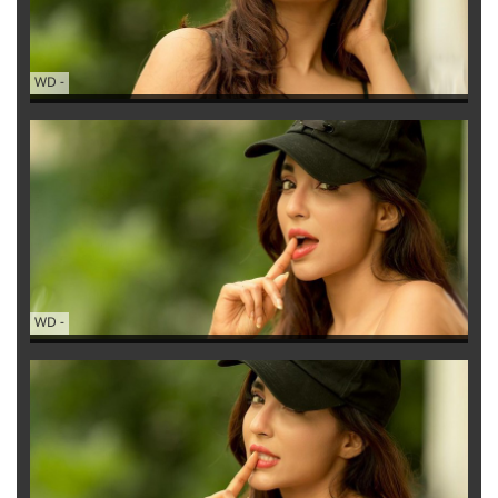
WD
-
WD
-