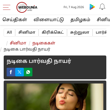
Fri, 7 Aug 2026
செய்திகள்
விளையா‌ட்டு
த‌மிழக‌ம்
சினி
All
சினிமா
‌‌கி‌ரி‌க்கெ‌ட்
சுற்றுலா
பா‌ர்‌
சினிமா
நடிகைக‌ள்
நடிகை பார்வதி நாயர்
நடிகை பார்வதி நாயர்