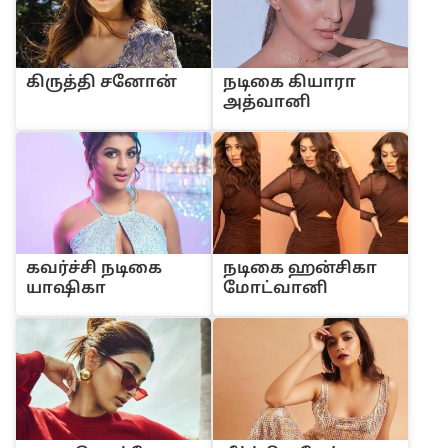
கிருத்தி சனோன்
நடிகை கியாரா
அத்வானி
கவர்ச்சி நடிகை
நடிகை ஹன்சிகா
யாஷிகா
மோட்வானி