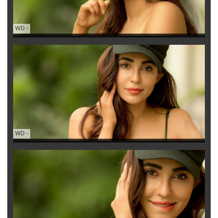
WD
-
WD
-