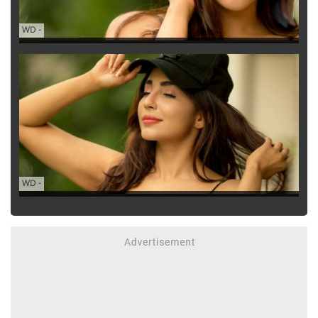
WD
-
WD
-