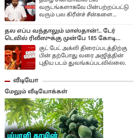
தமிழ் சினிமாவில் பல
வருடங்களாகவே பின்பற்றப்பட்டு
வரும் பல கிரீன்ச் சீன்களை
மையமாக வைத்து
உருவாக்கப்பட்ட திரைப்படம் தமிழ்
தல எப்ப வந்தாலும் மாஸ்தான்!.. டேர்
படம். இந்த படத்தை சி.எஸ்
டெவில் ரிலீஸுக்கு முன்பே 185 கோடி
அமுதன் இயக்க மிர்ச்சி சிவா
பிஸ்னஸ்!..
குட் பேட் அக்லி திரைப்படத்திற்கு
கதாநாயகனாக நடித்திருந்தார்.
பின் தற்போது வரை அஜித்தின்
புதிய படம் துவங்கப்படவில்லை.
வீடியோ
மேலும் வீடியோக்கள்