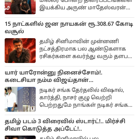
மில்லர் போன்ற திரைப்படங்களை
இயக்கிய அருண் மாதேஸ்வரன்
இயக்கத்தில் உருவாகியிருக்கும்
திரைப்படம்தான் டிசி. இந்த
15 நாட்களில் ஜன நாயகன் ரூ.308.67 கோடி
படத்தில் இயக்குனர் லோகேஷ்
வசூல்
கனகராஜ் முதல்முறையாக
தமிழ் சினிமாவின் முன்னணி
கதாநாயகனாக நடித்திருக்கிறார்.
நட்சத்திரமாக பல ஆண்டுகளாக
ரசிகர்களை கவர்ந்து வரும் தளபதி
விஜய், அரசியலில் முழுநேரமாக
கவனம் செலுத்தும்
யார் யாரோன்னு நினைச்சோம்!.
கடைசியா நம்ம விஜய்தான்
திறந்துவைப்பார்!. விஷால் நெகிழ்ச்சி!..
நடிகர் சங்க தேர்தலில் விஷால்,
கார்த்தி, நாசர் குழு வெற்றி
பெற்றதுமே நாங்கள் நடிகர் சங்க
கட்டிடத்தை கட்டி முடிப்போம்.
தமிழ் படம் 3 விரைவில் ஸ்டார்ட்!.. மிர்ச்சி
சிவா கொடுத்த அப்டேட்!..