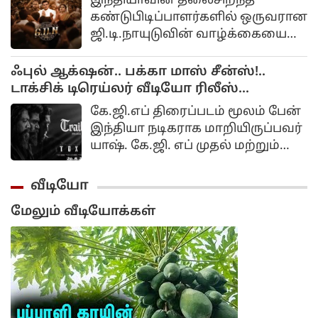
இந்தியாவின் தலைசிறந்த
நட்சத்திரங்கள் இணைந்து
கண்டுபிடிப்பாளர்களில் ஒருவரான
நடித்துள்ளனர். வரும் 26-ம் தேதி
ஜி.டி.நாயுடுவின் வாழ்க்கையை
படம் திரையரங்குகளில்
மையமாக வைத்து உருவாகியுள்ள
வெளியாகவுள்ள நிலையில்,
திரைப்படம் ஜிடிஎன் (G.
ஃபுல் ஆக்‌ஷன்.. பக்கா மாஸ் சீன்ஸ்!..
இதற்கான ட்ரெய்லர் வெளியீட்டு
டாக்சிக் டிரெய்லர் வீடியோ ரிலீஸ்...
விழா பெங்களூருவில் நேற்று
கோலாகலமாக நடைபெற்றது.
கே.ஜி.எப் திரைப்படம் மூலம் பேன்
இந்தியா நடிகராக மாறியிருப்பவர்
யாஷ். கே.ஜி. எப் முதல் மற்றும்
இரண்டாம் பாகங்கள் கன்னடத்தில்
உருவானாலும் தெலுங்கு, தமிழ்,
வீடியோ
ஹிந்தி போன்ற மொழிகளில் டப்
மேலும் வீடியோக்கள்
செய்யப்பட்டு இந்தியா முழுவதும்
பல கோடி வசூலை அள்ளியது.