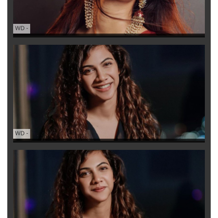
WD
-
WD
-