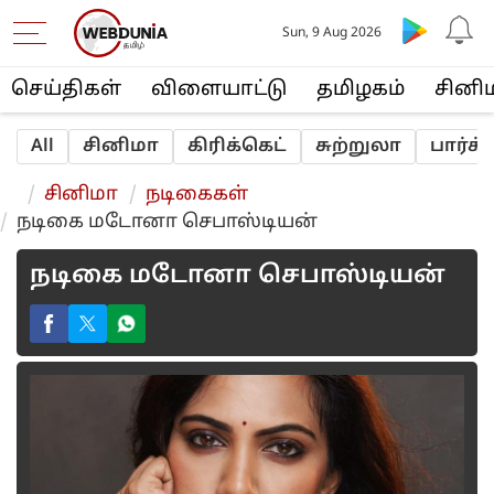
Sun, 9 Aug 2026
செய்திகள்
விளையா‌ட்டு
த‌மிழக‌ம்
சினி
All
சினிமா
‌‌கி‌ரி‌க்கெ‌ட்
சுற்றுலா
பா‌ர்‌
சினிமா
நடிகைக‌ள்
நடிகை மடோனா செபாஸ்டியன்
நடிகை மடோனா செபாஸ்டியன்