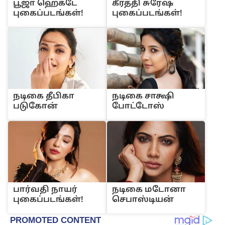
பூஜா ஹெக்டே
கீர்த்தி சுரேஷ்
புகைப்படங்கள்!
புகைப்படங்கள்!
நடிகை தீபிகா
நடிகை சாக்ஷி
படுகோன்
போட்டோஸ்
பார்வதி நாயர்
நடிகை மடோனா
புகைப்படங்கள்!
செபாஸ்டியன்