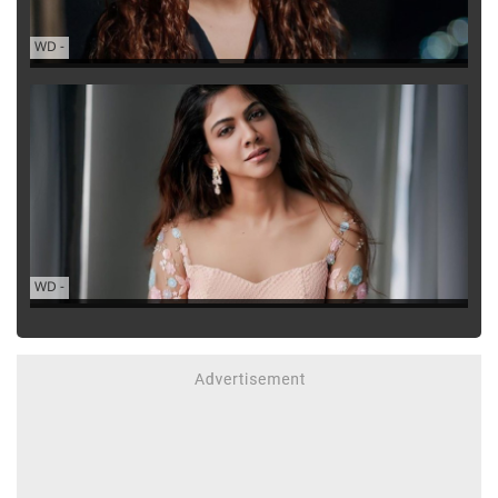
WD
-
WD
-