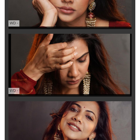
WD
-
WD
-