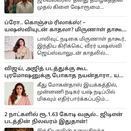
ஜூவல்லர்ஸ்' தனது தமிழகத்தின்
முதல் கிளை ஷோரூமை
சென்னையின் தியாகராய நகரில்
பிரம்மாண்டமாகத்
ப்ரோ.. கொஞ்சம் ரிலாக்ஸ்! –
தொடங்கியுள்ளது. இந்த புதிய
யஷஸ்வியுடன் காதலா? மிருணாள் தாகூர்
பிராண்டின் தமிழகத்திற்கான
கொடுத்த பதில்!
பாலிவுட் நடிகை மிருணாள் தாகூர்,
பிராண்ட் தூதுவராக மக்கள்
இந்திய கிரிக்கெட் வீரர் யஷஸ்வி
செல்வன் விஜய் சேதுபதி
ஜெய்ஸ்வாலுடன் காதலில்
அறிவிக்கப்பட்டுள்ளார். ஏற்கனவே
இருப்பதாக சமூக
நடிகை சிம்ரன் இந்த
வலைதளங்களில்
விஜய், அஜித் படத்துக்கு கூட
நிறுவனத்தின் விளம்பர
புரமோஷனுக்கு போகாத நயன்தாரா.. யஷ்
பணிகளில் ஈடுபட்டுள்ள
படத்தில் மட்டும் ஆஜர்...
நிலையில், தற்போது விஜய்
கீது மோகன்தாஸ் இயக்கத்தில்,
சேதுபதியும் இணைந்திருப்பது
முன்னணி நடிகர் யஷ் நடிப்பில்
ரசிகர்களை
மிகவும் எதிர்பார்க்கப்படும்
உற்சாகப்படுத்தியுள்ளது.
திரைப்படம் ‘டாக்ஸிக்’.
இத்திரைப்படத்தில் கியாரா
2 நாட்களில் ரூ.1.63 கோடி வசூல்.. ஜிடிஎன்
அத்வானி, நயன்தாரா, ருக்மணி
படத்தின் நிலவரம் இதுதான்!
வசந்த் உள்ளிட்ட பல