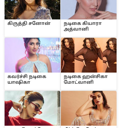
கிருத்தி சனோன்
நடிகை கியாரா
அத்வானி
கவர்ச்சி நடிகை
நடிகை ஹன்சிகா
யாஷிகா
மோட்வானி