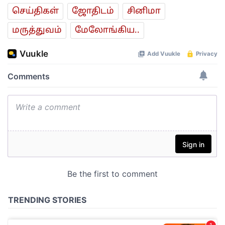
செய்திகள்
ஜோ‌திட‌ம்
சினிமா
மரு‌த்துவ‌ம்
மேலோங்கிய..