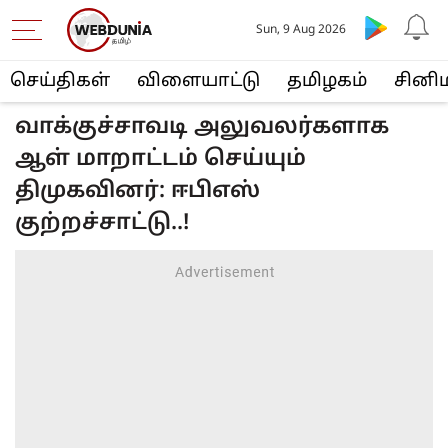
Sun, 9 Aug 2026
செய்திகள்
விளையா‌ட்டு
த‌மிழக‌ம்
சினி
வாக்குச்சாவடி அலுவலர்களாக
ஆள் மாறாட்டம் செய்யும்
திமுகவினர்: ஈபிஎஸ்
குற்றச்சாட்டு..!