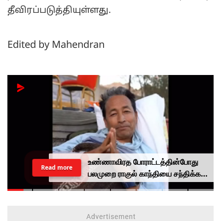
தீவிரப்படுத்தியுள்ளது.
Edited by Mahendran
உண்ணாவிரத போராட்டத்தின்போது
Read more
பலமுறை ராகுல் காந்தியை சந்திக்க
முயன்றாரா சோனம் வாங்சுக்
மனைவி.. ஆனால் பலனில்லை...