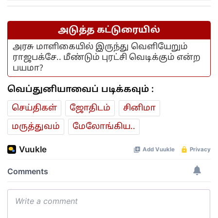
அடுத்த கட்டுரையில்
அரசு மாளிகையில் இருந்து வெளியேறும்
ராஜபக்சே.. மீண்டும் புரட்சி வெடிக்கும் என்ற
பயமா?
வெப்துனியாவைப் படிக்கவும் :
செய்திகள்
ஜோ‌திட‌ம்
சினிமா
மரு‌த்துவ‌ம்
மேலோங்கிய..