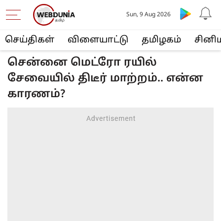
Sun, 9 Aug 2026
செய்திகள்
விளையா‌ட்டு
த‌மிழக‌ம்
சினி
சென்னை மெட்ரோ ரயில்
சேவையில் திடீர் மாற்றம்.. என்ன
காரணம்?