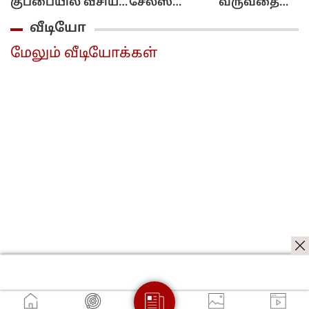
குப்பையில் வீசிய
சேல்ஸ்
வருவதை
பெண்!..
இல்ல!..
எச்சரிக்கும்
வீடியோ
அவசரப்பட்டீங்களே
புக்கிங்
தொழில்நுட்பம்
ஆண்ட்டி!...
மட்டும்தான்!..
கேரள அரசு
மேலும் வீடியோக்கள்
அமைச்சர்
முடிவு..
விளக்கம்!..