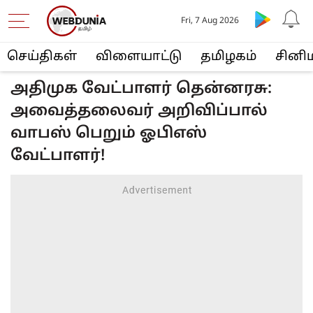
Fri, 7 Aug 2026
செய்திகள்
விளையா‌ட்டு
த‌மிழக‌ம்
சினி
அதிமுக வேட்பாளர் தென்னரசு:
அவைத்தலைவர் அறிவிப்பால்
வாபஸ் பெறும் ஓபிஎஸ்
வேட்பாளர்!