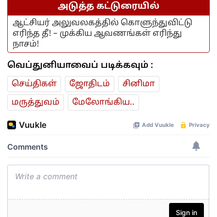
அடுத்த கட்டுரையில்
ஆட்சியர் அலுவலகத்தில் கொளுந்துவிட்டு
எரிந்த தீ! – முக்கிய ஆவணங்கள் எரிந்து
நாசம்!
வெப்துனியாவைப் படிக்கவும் :
செய்திகள்
ஜோ‌திட‌ம்
சினிமா
மரு‌த்துவ‌ம்
மேலோங்கிய..