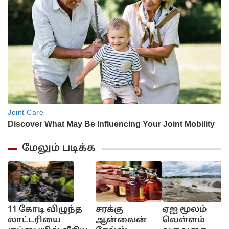
மேலும் படிக்க
11 கோடி விழுந்த
சரக்கு
ஏஐ மூலம்
லாட்டரியை
ஆன்லைன்
வெள்ளம்