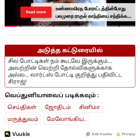
வாக்காளர் பட்டியல் சிறப்பு தீவிர
Read more
திருத்தம்.. பெங்களூரின் பாதி
வாக்காளர்கள் காலி?
அடுத்த கட்டுரையில்
சில போட்டிகள் நம் கூடவே இருக்கும்…
அவற்றின் வெற்றி தோல்விகளுக்காக
அல்ல… லார்ட்ஸ் போட்டி குறித்து பதிவிட்ட
சிராஜ்!
வெப்துனியாவைப் படிக்கவும் :
செய்திகள்
ஜோ‌திட‌ம்
சினிமா
மரு‌த்துவ‌ம்
மேலோங்கிய..