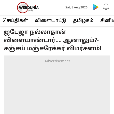
Sat, 8 Aug 2026
செய்திகள்
விளையா‌ட்டு
த‌மிழக‌ம்
சினி
ஜடேஜா நல்லாதான்
விளையாண்டார்…. ஆனாலும்?-
சஞ்சய் மஞ்சரேக்கர் விமர்சனம்!