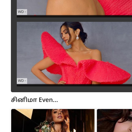
WD
-
WD
-
சினிமா
Even...