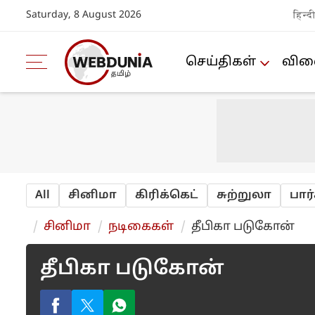
Saturday, 8 August 2026
हिन्द
செய்திகள்
விளை
All
சினிமா
‌‌கி‌ரி‌க்கெ‌ட்
சுற்றுலா
பா‌
சினிமா
நடிகைக‌ள்
தீபிகா படுகோன்
தீபிகா படுகோன்