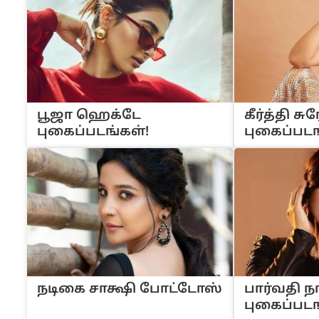
பூஜா ஹெக்டே
கீர்த்தி சு
புகைப்படங்கள்!
புகைப்படங
நடிகை சாக்ஷி போட்டோஸ்
பார்வதி ந
புகைப்படங