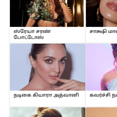
ஸ்ரேயா சரண்
சாக்ஷி மா
போட்டோஸ்
நடிகை கியாரா அத்வானி
கவர்ச்சி