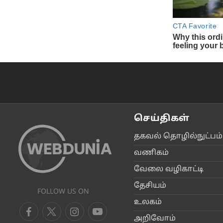
செய்திகள்
தகவ‌ல் தொ‌ழி‌ல்நு‌ட்ப‌ம்
வ‌ணிக‌ம்
வேலை வ‌ழிகா‌ட்டி
தே‌சிய‌ம்
FOLLOW US ON
உலக‌ம்
அ‌றிவோ‌ம்