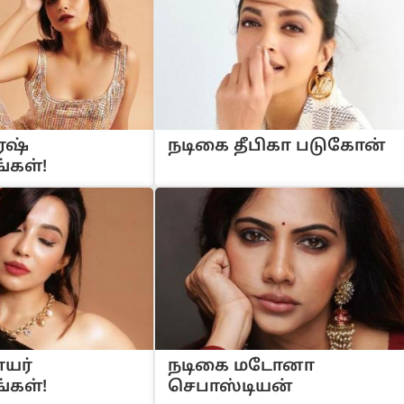
ரேஷ்
நடிகை தீபிகா படுகோன்
்கள்!
ாயர்
நடிகை மடோனா
்கள்!
செபாஸ்டியன்