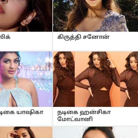
லிக்
கிருத்தி சனோன்
 நடிகை யாஷிகா
நடிகை ஹன்சிகா
மோட்வானி