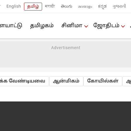
ी
English
தமிழ்
मराठी
తెలుగు
മലയാളം
ಕನ್ನಡ
ગુજરાતી
யா‌ட்டு
த‌மிழக‌ம்
சினிமா
ஜோ‌திட‌ம்
ர்‌க்க வே‌ண்டியவை
ஆன்மிகம்
கோ‌யி‌ல்க‌ள்
ஆ‌