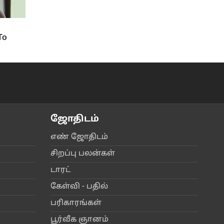
ஜோ‌திட‌ம்
எ‌ண் ஜோ‌திட‌ம்
சிற‌ப்பு பல‌ன்க‌ள்
டார‌‌ட்
கே‌ள்‌வி - ப‌தி‌ல்
ப‌ரிகார‌‌ங்க‌ள்
பூ‌ர்‌வீக ஞான‌ம்