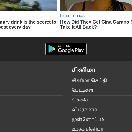
சினிமா
சி‌னிமா செ‌ய்‌தி
பே‌ட்டிக‌ள்
கிசு‌கிசு
விம‌ர்சன‌ம்
மு‌ன்னோ‌ட்ட‌ம்
உலக ‌சி‌னிமா