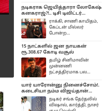
நடிகையாக
மாறியிருப்பவர்
நடிகராக ஜெயித்தாரா லோகேஷ்
ஸ்ரீலீலா. பாலையா
கனகராஜ்?!.. டிசி டிவிட்டர்
நடித்து சூப்பர் ஹிட்
விமர்சனம்...
ராக்கி, சாணி காயிதம்,
அடித்த பகவந்த் கேசரி
கேப்டன் மில்லர்
படத்தில் ஸ்ரீலீலா நடித்த
போன்ற
வேடத்தில்தான் தமிழில்
திரைப்படங்களை
மமிதா பைஜூ
இயக்கிய அருண்
15 நாட்களில் ஜன நாயகன்
நடித்திருந்தார்.
மாதேஸ்வரன்
ரூ.308.67 கோடி வசூல்
இயக்கத்தில்
தமிழ் சினிமாவின்
உருவாகியிருக்கும்
முன்னணி
திரைப்படம்தான் டிசி.
நட்சத்திரமாக பல
இந்த படத்தில்
ஆண்டுகளாக
இயக்குனர் லோகேஷ்
ரசிகர்களை கவர்ந்து
யார் யாரோன்னு நினைச்சோம்!.
கனகராஜ்
வரும் தளபதி விஜய்,
கடைசியா நம்ம விஜய்தான்
முதல்முறையாக
அரசியலில்
திறந்துவைப்பார்!. விஷால்
கதாநாயகனாக
நடிகர் சங்க தேர்தலில்
முழுநேரமாக கவனம்
நெகிழ்ச்சி!..
நடித்திருக்கிறார்.
விஷால், கார்த்தி, நாசர்
செலுத்தும்