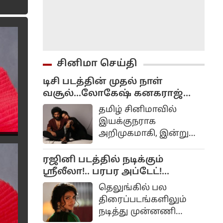
சினிமா செய்தி
டிசி படத்தின் முதல் நாள்
வசூல்...லோகேஷ் கனகராஜ்
செஞ்ச தரமான சம்பவம்!
தமிழ் சினிமாவில்
இயக்குநராக
அறிமுகமாகி, இன்று
முன்னணி
இயக்குநர்களில்
ரஜினி படத்தில் நடிக்கும்
ஒருவராக வலம்
ஸ்ரீலீலா!.. பரபர அப்டேட்!...
வருபவர் லோகேஷ்
தெலுங்கில் பல
கனகராஜ். மாநகரம்
திரைப்படங்களிலும்
நடித்து முன்னணி