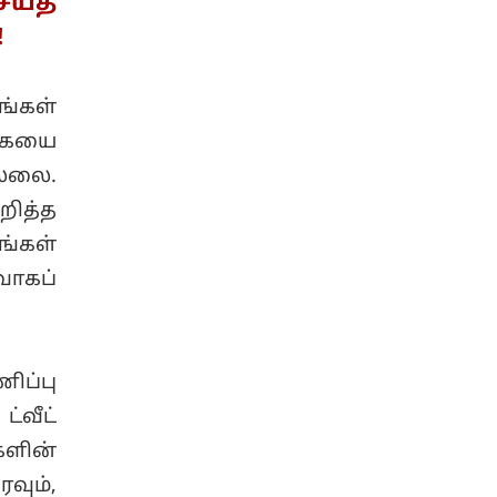
ெய்த
!
ங்கள்
கையை
ல்லை.
றித்த
ங்கள்
வாகப்
ிப்பு
்வீட்
களின்
ும்,