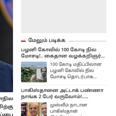
மேலும் படிக்க
பழனி கோவில் 100 கோடி நில
மோசடி!.. கைதான வழக்கறிஞர்
சிறையில் உயிரிழப்பு!..
100 கோடி மதிப்பிலான
பழனி கோவில் நில
மோசடி தொடர்பாக
கைது செய்யப்பட்டு
சிறையில்
பாகிஸ்தானை அட்டாக் பண்ணா
அடைக்கப்பட்டிருந்த
நாங்க 2 பேர் வருவோம்!..
ாநில
வழக்கறிஞர் உயிரிழந்த
துருக்கி, சவூதி அரேபியா
முஸ்லீம் நாடான
ற்கு
சம்பவம் பரபரப்பை
அறிவிப்பு...
பாகிஸ்தான்
ஏற்படுத்தியிருக்கிறது.
ப்பை