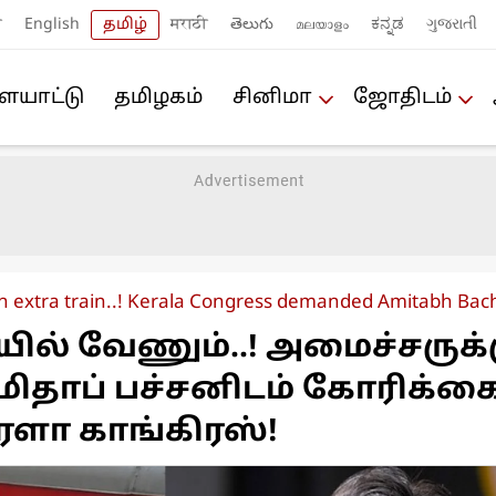
ी
English
தமிழ்
मराठी
తెలుగు
മലയാളം
ಕನ್ನಡ
ગુજરાતી
யா‌ட்டு
த‌மிழக‌ம்
சினிமா
ஜோ‌திட‌ம்
 extra train..! Kerala Congress demanded Amitabh Bach
ரயில் வேணும்..! அமைச்சருக்
ிதாப் பச்சனிடம் கோரிக்க
ளா காங்கிரஸ்!