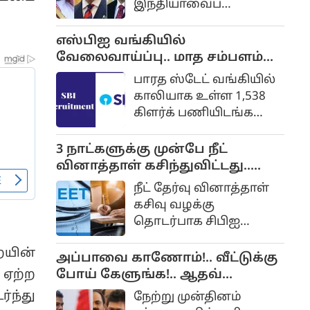
இந்தியாவைப்
பொறுத்தவரை ஒரு
பயங்கரவாத நாடாகவே
எஸ்பிஐ வங்கியில்
பார்க்கப்படுகிறது.
வேலைவாய்ப்பு.. மாத சம்பளம்
ரூ.64,480 வரை...
பாரத ஸ்டேட் வங்கியில்
விண்ணப்பிப்பது எப்படி? முழு
காலியாக உள்ள 1,538
விவரம்..
கிளர்க் பணியிடங்களை
நிரப்புவதற்கான
அறிவிப்பு
3 நாட்களுக்கு முன்பே நீட்
வெளியிடப்பட்டுள்ளது.
வினாத்தாள் கசிந்துவிட்டது..
தகுதியும் விருப்பமும்
சிபிஐ விசாரணையில்
நீட் தேர்வு வினாத்தாள்
உள்ள
திடுக்கிடும் தகவல்...
கசிவு வழக்கு
விண்ணப்பதாரர்கள்
தொடர்பாக சிபிஐ
அதிகாரப்பூர்வ
தாக்கல் செய்துள்ள
இணையதளமான
ையின்
குற்றப்பத்திரிகையில்
அப்பாவை காணோம்!.. வீட்டுக்கு
sbi.bank.in மூலம்
பல திடுக்கிடும்
போய் கேளுங்க!.. ஆதவ்
ஏற்ற
ஆன்லைனில்
தகவல்கள்
அர்ஜுனா - உதயநிதி
விண்ணப்பிக்கலாம்.
்ந்து
நேற்று முன்தினம்
வெளியாகியுள்ளன.
வாக்குவாதம்!...