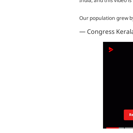
India, and this video 
Our population grew 
— Congress Keral
R