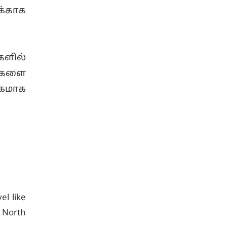
க்காக
ளில்
க்களை
கமாக
el like
 North