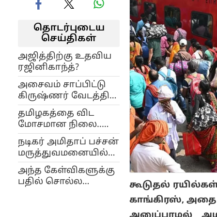
தொடர்புடைய
செய்திகள்
அஜித்திற்கு உதவிய
ரஜினிகாந்த்?
அசைவம் சாப்பிட்டு
கிருஷ்ணர் வேடத்தில்
நடிக்கும் பிரபாஸுக்கு
தமிழகத்தை விட
எதிர்ப்பு..
மோசமான நிலை..
பரிதாபத்தில் கேரள
நடிகர் அமிதாப் பச்சன்
பாஜக..!
மருத்துவமனையில்
அனுமதி
அந்த கேள்விகளுக்கு
பதில் சொல்ல
கூடுதல் ரயில்க
மாட்டேன் - ரஜினி!
காங்கிரஸ், அத
அனுப்பாமல் அமி