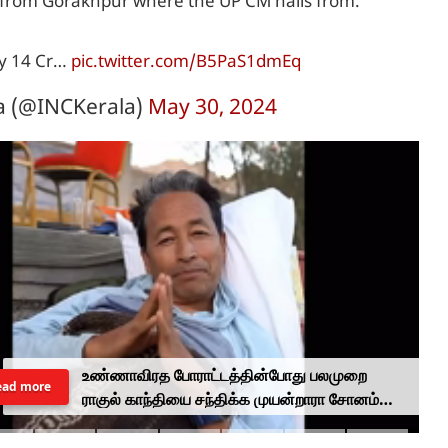
is from Gorakhpur where the UP CM hails from.
by 14 Cr…
pic.twitter.com/B5PaS1dmEq
a (@INCKerala)
May 30, 2024
உண்ணாவிரத போராட்டத்தின்போது பலமுறை
ead more
ராகுல் காந்தியை சந்திக்க முயன்றாரா சோனம்
வாங்சுக் மனைவி.. ஆனால் பலனில்லை...