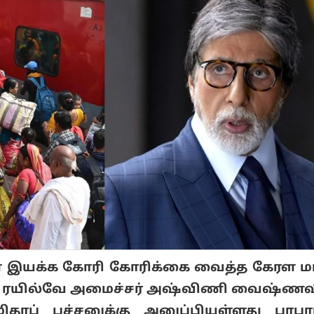
ள் இயக்க கோரி கோரிக்கை வைத்த கேரள ம
ை ரயில்வே அமைச்சர் அஷ்விணி வைஷ்ணவி
தாப் பச்சனுக்கு அனுப்பியுள்ளது பரபர