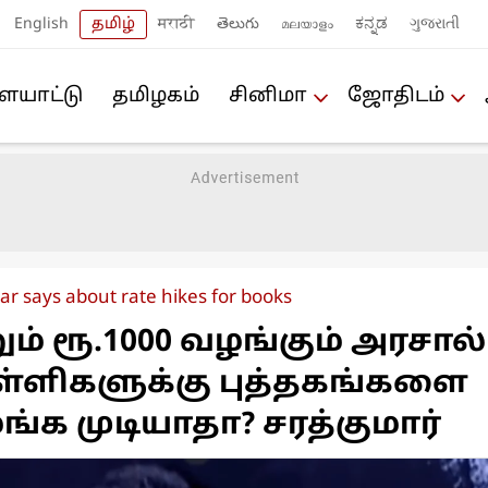
English
தமிழ்
मराठी
తెలుగు
മലയാളം
ಕನ್ನಡ
ગુજરાતી
யா‌ட்டு
த‌மிழக‌ம்
சினிமா
ஜோ‌திட‌ம்
r says about rate hikes for books
் ரூ.1000 வழங்கும் அரசால்
ள்ளிகளுக்கு புத்தகங்களை
க முடியாதா? சரத்குமார்