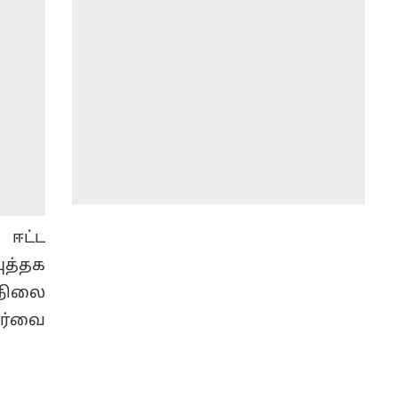
 ஈட்ட
ுத்தக
்நிலை
யர்வை