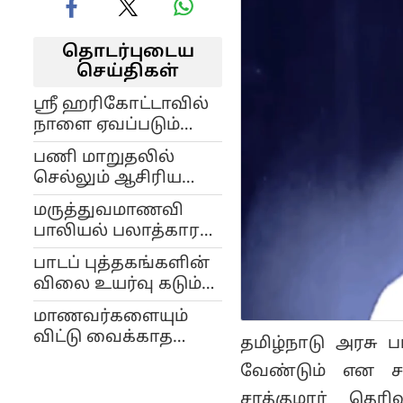
தொடர்புடைய
செய்திகள்
ஸ்ரீ ஹரிகோட்டாவில்
நாளை ஏவப்படும்
எஸ்எஸ்எல்வி டி3
பணி மாறுதலில்
சிறிய ராக்கெட்
செல்லும் ஆசிரியரை
காண்பதற்காக
சீர் வரிசை,
தனியார் அமைப்பு
மருத்துவமாணவி
தாரைதப்பட்டை
சார்பில் மாணவ
பாலியல் பலாத்காரம்
முழங்க ஊர்வலமாக
மாணவிகள் அழைத்து
செய்யப்பட்டு கொலை
அழைத்துச் சென்று
பாடப் புத்தகங்களின்
செல்லப்பட்டனர்...
செய்யப்பட்ட
வழி அனுப்பி வைத்த
விலை உயர்வு கடும்
சம்பவத்திற்கு நீதி
முன்னாள்
கண்டனத்திற்குரியது..
கேட்டு மருத்துவர்கள்
மாணவர்களையும்
மாணவர்கள்!
எடப்பாடி பழனிசாமி
மற்றும் மருத்துவ
விட்டு வைக்காத
தமிழ்நாடு அரசு
மாணவர்கள்
திமுக அரசு:
வேண்டும் என ச
கண்களில் கருப்பு
பாடநூல்களின் விலை
துணி கட்டி பேரணி!
சரத்குமார் தெரி
உயர்வுக்கு