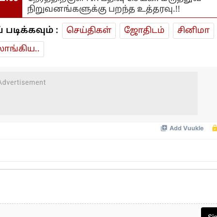
நிறுவனங்களுக்கு பறந்த உத்தரவு.!!
டிக்கவும் :
செய்திகள்
ஜோ‌திட‌ம்
சினிமா
ாங்கிய..