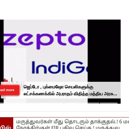
ஜெப்டோ , புக்மைஷோ செயலிகளுக்கு
ead more
லட்சக்கணக்கில் அபராதம் விதித்த மத்திய அரசு..
என்ன காரணம்?
மருத்துவர்கள் மீது தொடரும் தாக்குதல்.! 6 
யில்
நேரத்திற்குள் FIR பதிவு செய்க.! மருத்துவ