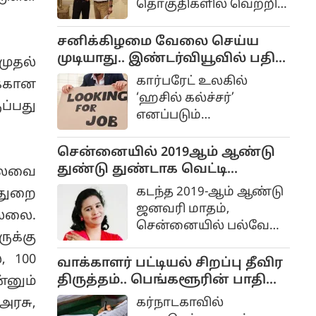
தொகுதிகளில் வெற்றி
பெற்று தமிழக வெற்றிக்
கழகம் ஆட்சியை
சனிக்கிழமை வேலை செய்ய
பிடித்தது.
முடியாது.. இண்டர்வியூவில் பதில்
 முதல்
சொன்ன இளைஞருக்கு வேலை
கார்பரேட் உலகில்
்கான
கொடுத்த முதலாளி...
‘ஹசில் கல்ச்சர்’
ப்பது
எனப்படும்
அதிகப்படியான
உழைப்பு போற்றப்படும்
சென்னையில் 2019ஆம் ஆண்டு
சூழலில், Gen Z
துண்டு துண்டாக வெட்டி
செலவை
தலைமுறையினர்
கொலை செய்யப்பட்ட பெண்
கடந்த 2019-ஆம் ஆண்டு
துறை
வேலை என்பது
நடிகையா? கணவர் கைது..
ஜனவரி மாதம்,
ல்லை.
வாழ்க்கை
சென்னையில் பல்வேறு
சமநிலைக்குக்
ுக்கு
இடங்களில் நெகிழி
கொடுக்கும்
, 100
பைகளில் வெட்டப்பட்ட
வாக்காளர் பட்டியல் சிறப்பு தீவிர
முக்கியத்துவத்தை
பெண்ணின் உடல்
திருத்தம்.. பெங்களூரின் பாதி
னும்
உணர்த்தும் சம்பவம்
பாகங்கள்
வாக்காளர்கள் காலி?
ஒன்று இணையத்தில்
அரசு,
கர்நாடகாவில்
கண்டெடுக்கப்பட்ட