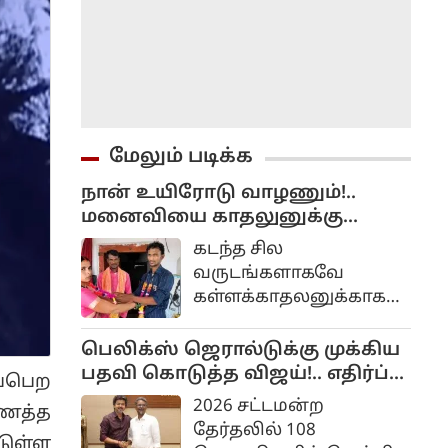
மேலும் படிக்க
நான் உயிரோடு வாழணும்!..
மனைவியை காதலுனுக்கு
திருமணம் செய்து வைத்த
கடந்த சில
கணவர்!..
வருடங்களாகவே
கள்ளக்காதலனுக்காக
மனைவியே தனது
கணவனை கொலை
பெலிக்ஸ் ஜெரால்டுக்கு முக்கிய
செய்யும் சம்பவங்கள்
பதவி கொடுத்த விஜய்!.. எதிர்ப்பு
ப்பெற
தொடர்பான செய்தி
வருமா?..
2026 சட்டமன்ற
ைத்த
வெளியாக வருகிறது.
தேர்தலில் 108
டுள்ள