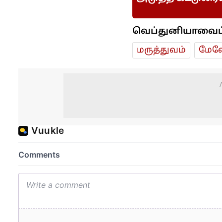
வெப்துனியாவைப் ப
மரு‌த்துவ‌ம்
மேலே