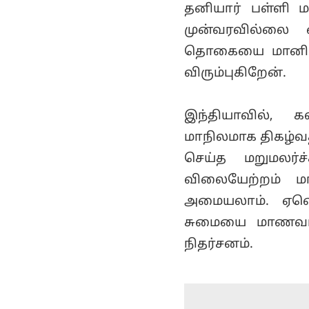
தனியார் பள்ளி 
முன்வரவில்லை 
தொகையை மானியம
விரும்புகிறேன்.
இந்தியாவில், 
மாநிலமாக திகழ்வத
செய்த மறுமலர்ச்
விலையேற்றம் ம
அமையலாம். ஏனெ
சுமையை மாணவர்க
நிதர்சனம்.