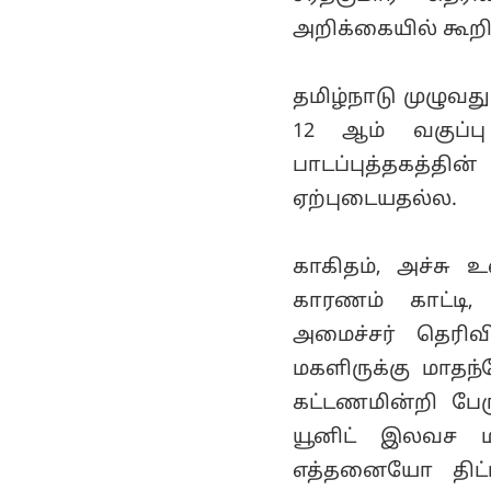
அன்புமணி
அறிக்கையில் கூறி
கண்டனம்..!
தமிழ்நாடு முழுவதும
12 ஆம் வகுப்ப
பாடப்புத்தகத்தி
ஏற்புடையதல்ல.
காகிதம், அச்சு உ
காரணம் காட்டி,
அமைச்சர் தெரிவ
மகளிருக்கு மாதந்
கட்டணமின்றி பேர
யூனிட் இலவச மி
எத்தனையோ திட்ட