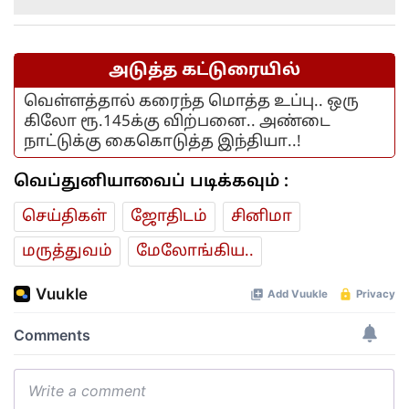
அடுத்த கட்டுரையில்
வெள்ளத்தால் கரைந்த மொத்த உப்பு.. ஒரு
கிலோ ரூ.145க்கு விற்பனை.. அண்டை
நாட்டுக்கு கைகொடுத்த இந்தியா..!
வெப்துனியாவைப் படிக்கவும் :
செய்திகள்
ஜோ‌திட‌ம்
சினிமா
மரு‌த்துவ‌ம்
மேலோங்கிய..