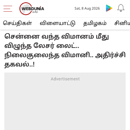
Sat, 8 Aug 2026
செய்திகள்
விளையா‌ட்டு
த‌மிழக‌ம்
சினி
சென்னை வந்த விமானம் மீது
விழுந்த லேசர் லைட்..
நிலைகுலைந்த விமானி.. அதிர்ச்சி
தகவல்..!