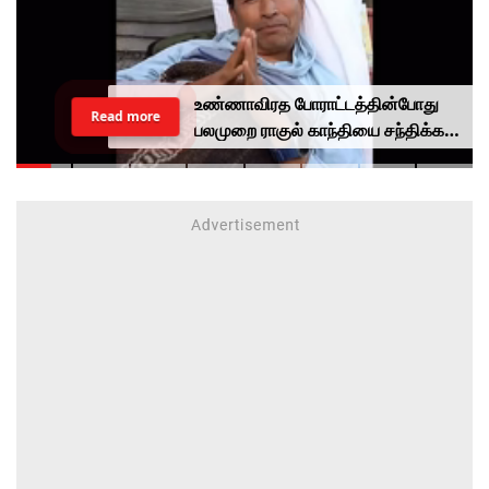
உண்ணாவிரத போராட்டத்தின்போது
Read more
பலமுறை ராகுல் காந்தியை சந்திக்க
முயன்றாரா சோனம் வாங்சுக்
மனைவி.. ஆனால் பலனில்லை...