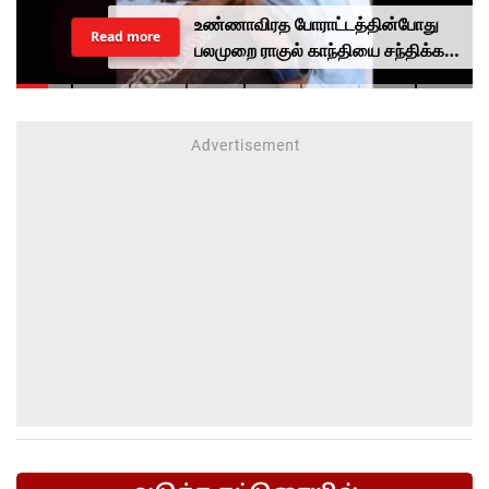
உண்ணாவிரத போராட்டத்தின்போது
Read more
பலமுறை ராகுல் காந்தியை சந்திக்க
முயன்றாரா சோனம் வாங்சுக்
மனைவி.. ஆனால் பலனில்லை...