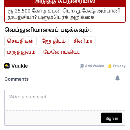
அடுத்த கட்டுரையில்
ரூ.25,500 கோடி கடன் பெற முகேஷ் அம்பானி
முயற்சியா? ப்ளும்பெர்க் அறிக்கை
வெப்துனியாவைப் படிக்கவும் :
செய்திகள்
ஜோ‌திட‌ம்
சினிமா
மரு‌த்துவ‌ம்
மேலோங்கிய..