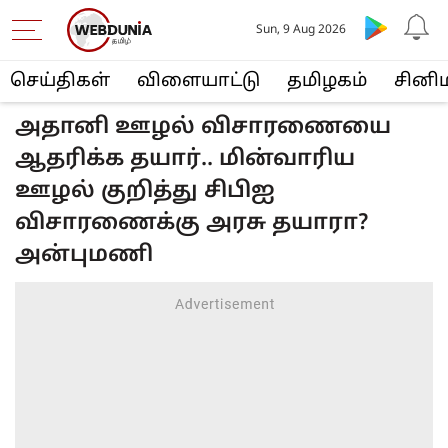
Sun, 9 Aug 2026
செய்திகள்
விளையா‌ட்டு
த‌மிழக‌ம்
சினி
அதானி ஊழல் விசாரணையை
ஆதரிக்க தயார்.. மின்வாரிய
ஊழல் குறித்து சிபிஐ
விசாரணைக்கு அரசு தயாரா?
அன்புமணி