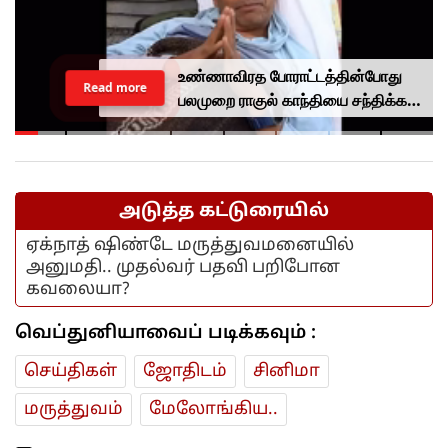
உண்ணாவிரத போராட்டத்தின்போது
Read more
பலமுறை ராகுல் காந்தியை சந்திக்க
முயன்றாரா சோனம் வாங்சுக்
மனைவி.. ஆனால் பலனில்லை...
அடுத்த கட்டுரையில்
ஏக்நாத் ஷிண்டே மருத்துவமனையில்
அனுமதி.. முதல்வர் பதவி பறிபோன
கவலையா?
வெப்துனியாவைப் படிக்கவும் :
செய்திகள்
ஜோ‌திட‌ம்
சினிமா
மரு‌த்துவ‌ம்
மேலோங்கிய..