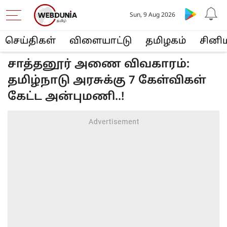
Sun, 9 Aug 2026
செய்திகள்
விளையா‌ட்டு
த‌மிழக‌ம்
சினி
சாத்தனூர் அணை விவகாரம்:
தமிழ்நாடு அரசுக்கு 7 கேள்விகள்
கேட்ட அன்புமணி..!