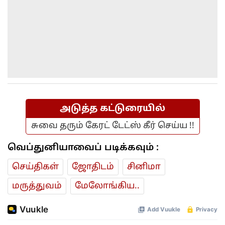
அடுத்த கட்டுரையில்
சுவை தரும் கேரட் டேட்ஸ் கீர் செய்ய !!
வெப்துனியாவைப் படிக்கவும் :
செய்திகள்
ஜோ‌திட‌ம்
சினிமா
மரு‌த்துவ‌ம்
மேலோங்கிய..