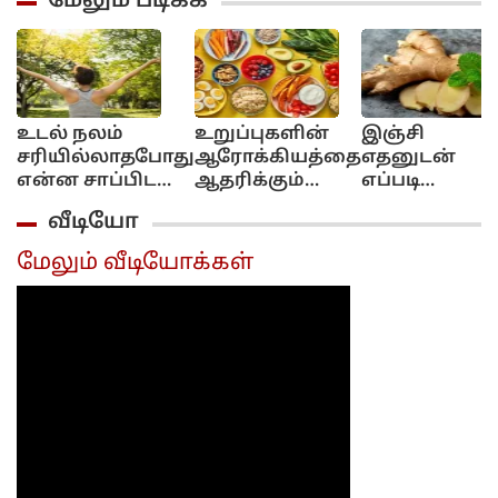
மேலும் படிக்க
உடல் நலம்
உறுப்புகளின்
இஞ்சி
சரியில்லாதபோது
ஆரோக்கியத்தை
எதனுடன்
என்ன சாப்பிட
ஆதரிக்கும்
எப்படி
வேண்டும்?!..
உணவுகள்..
சாப்பிட்டால்
வீடியோ
வாங்க
வாங்க
என்ன பலன்
பார்ப்போம்!..
பார்ப்போம்!...
கிடைக்கும்..?
மேலும் வீடியோக்கள்