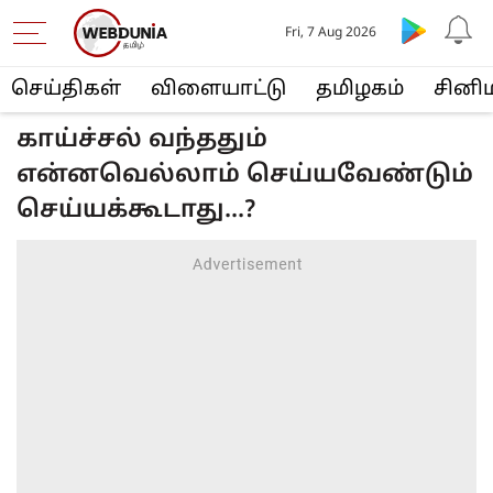
Fri, 7 Aug 2026
செய்திகள்
விளையா‌ட்டு
த‌மிழக‌ம்
சினி
காய்ச்சல் வந்ததும்
என்னவெல்லாம் செய்யவேண்டும்
செய்யக்கூடாது...?