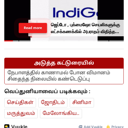
ஜெப்டோ , புக்மைஷோ செயலிகளுக்கு
Read more
லட்சக்கணக்கில் அபராதம் விதித்த
மத்திய அரசு.. என்ன காரணம்?
அடுத்த கட்டுரையில்
நேபாளத்தில் காணாமல் போன விமானம்
சிதைந்த நிலையில் கண்டெடுப்பு
வெப்துனியாவைப் படிக்கவும் :
செய்திகள்
ஜோ‌திட‌ம்
சினிமா
மரு‌த்துவ‌ம்
மேலோங்கிய..