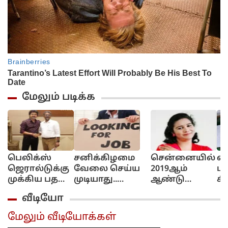
மேலும் படிக்க
பெலிக்ஸ்
சனிக்கிழமை
சென்னையில்
வா
ஜெரால்டுக்கு
வேலை செய்ய
2019ஆம்
பட
முக்கிய பதவி
முடியாது..
ஆண்டு
சி
கொடுத்த
இண்டர்வியூவில்
துண்டு
தி
வீடியோ
விஜய்!..
பதில் சொன்ன
துண்டாக
ப
எதிர்ப்பு
இளைஞருக்கு
வெட்டி
பா
மேலும் வீடியோக்கள்
வருமா?..
வேலை
கொலை
வா