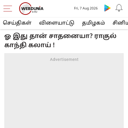
Fri, 7 Aug 2026
செய்திகள்
விளையா‌ட்டு
த‌மிழக‌ம்
சினி
ஓ இது தான் சாதனையா? ராகுல்
காந்தி கலாய் !