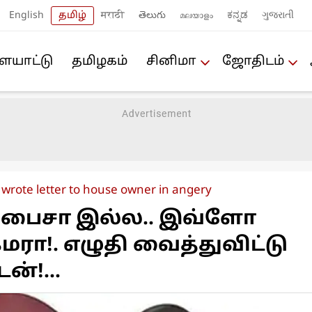
English
தமிழ்
मराठी
తెలుగు
മലയാളം
ಕನ್ನಡ
ગુજરાતી
யா‌ட்டு
த‌மிழக‌ம்
சினிமா
ஜோ‌திட‌ம்
f wrote letter to house owner in angery
த பைசா இல்ல.. இவ்ளோ
ேமரா!. எழுதி வைத்துவிட்டு
்!...