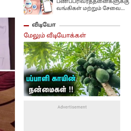
பணப்பரிவர்த்தனைகளுக்கு
போல்டி பப்ளிக்'என்ற
நிறைவேற்றம்...
வங்கிகள் மற்றும் சேவை
நாடு தழுவிய
நிறுவனங்கள் கட்டணம்
பிரச்சாரத்தைத்
வசூலிக்க வழிவகுக்கும்
வீடியோ
தொடங்கவுள்ளதாக
முக்கிய சட்டத்திருத்த
அறிவித்துள்ளார்.
மேலும் வீடியோக்கள்
மசோதா மக்களவையில்
மகாராஷ்டிராவின்
நிறைவேற்றப்பட்டுள்ளது.
சத்ரபதி சம்பாஜிநகரில்
நடைபெற்ற கட்சியின்
முக்கிய தலைவர்கள்
கூட்டத்திற்கு பிறகு
செய்தியாளர்களை
சந்தித்த அவர் இதனைத்
தெரிவித்தார்.