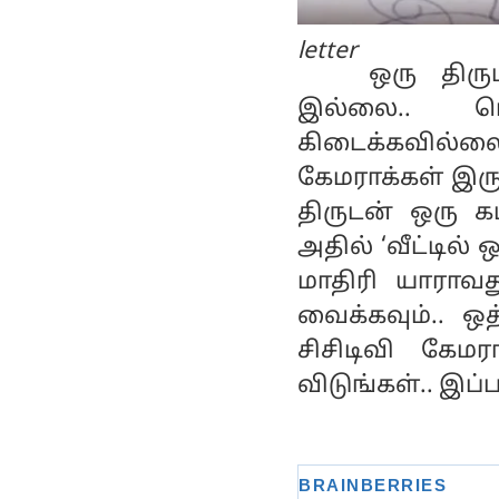
letter
ஒரு திரு
இல்லை.. பெ
கிடைக்கவில்
கேமராக்கள் இரு
திருடன் ஒரு கட
அதில் ‘வீட்டில
மாதிரி யாராவ
வைக்கவும்.. ஒ
சிசிடிவி கேம
விடுங்கள்.. இப்ப