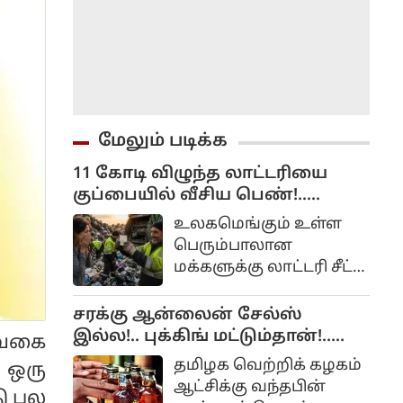
மேலும் படிக்க
11 கோடி விழுந்த லாட்டரியை
குப்பையில் வீசிய பெண்!..
அவசரப்பட்டீங்களே ஆண்ட்டி!...
உலகமெங்கும் உள்ள
பெரும்பாலான
மக்களுக்கு லாட்டரி சீட்
வாங்கும் பழக்கம்
இருக்கிறது. ஏனெனில்
சரக்கு ஆன்லைன் சேல்ஸ்
அதிர்ஷ்டம் நமக்கு
இல்ல!.. புக்கிங் மட்டும்தான்!..
 வகை
அடித்து நாம்
அமைச்சர் விளக்கம்!..
தமிழக வெற்றிக் கழகம்
 ஒரு
லட்சாதிபதியாகவோ,
ஆட்சிக்கு வந்தபின்
ு பல
கோடீஸ்வரனாகவோ