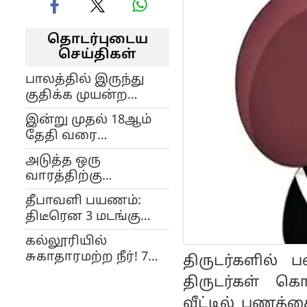
தொடர்புடைய
செய்திகள்
பாலத்தில் இருந்து
குதிக்க முயன்ற
திருநங்கை..
இன்று முதல் 18ஆம்
செய்தியாளர்
தேதி வரை
காப்பாற்றிய
தமிழகத்தில் மழை
சம்பவம்..
அடுத்த ஒரு
பெய்யும்: வானிலை
போராட்டத்தில்
வாரத்திற்கு
எச்சரிக்கை..!
பரபரப்பு..!
காத்திருக்குது செம
தீபாவளி பயணம்:
மழை! எந்தெந்த
திடீரென 3 மடங்கு
மாவட்டங்களில்?
விலை உயர்ந்த
கல்லூரியில்
ஆம்னி பஸ்
சுகாதாரமற்ற நீர்! 7
திருடர்களில்
டிக்கெட்டுகள்! -
மாணவர்களுக்கு
பயணிகள் அதிர்ச்சி!
திருடர்கள் கொ
எலிக்காய்ச்சல்! -
வீட்டில் பணத்
கல்லூரியை மூட