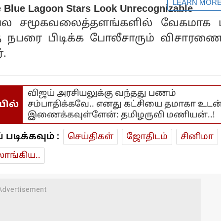
 பல சமூகவலைத்தளங்களில் வேகமாக 
த நபரை பிடிக்க போலீசாரும் விசாரணை
்.
விஜய் அரசியலுக்கு வந்தது பணம்
யில்
சம்பாதிக்கவே.. எனது கட்சியை தமாகா உடன
இணைக்கவுள்ளேன்: தமிழருவி மணியன்..!
டிக்கவும் :
செய்திகள்
ஜோ‌திட‌ம்
சினிமா
ாங்கிய..