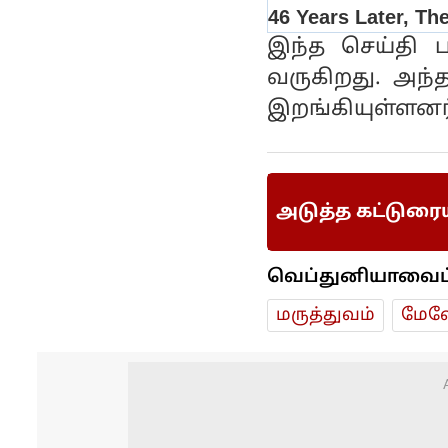
இந்த செய்தி
வருகிறது. அந்
இறங்கியுள்ளனர
அடுத்த கட்டுரை
வெப்துனியாவைப் ப
மரு‌த்துவ‌ம்
மேலே