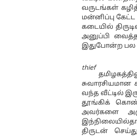
உத்தரவு!
வருடங்கள் கழித்
மன்னிப்பு கேட்ட
கடையில் திருடி
அனுப்பி வைத்த 
இதுபோன்ற பல ச
thief
தமிழகத்
சுவாரசியமான சம
வந்த வீட்டில் இ
தூங்கிக் கொண்
அவர்களை அமுக
இந்நிலையில்த
திருடன் செய்த