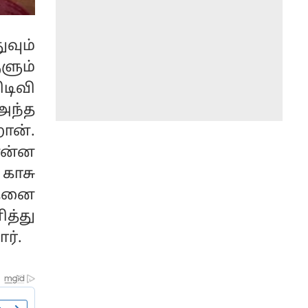
வும்
ும்
டிவி
 அந்த
ான்.
 என்ன
காசு
்தனை
த்து
ர்.