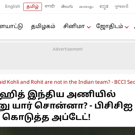
English
தமிழ்
मराठी
తెలుగు
മലയാളം
ಕನ್ನಡ
ગુજરાતી
யா‌ட்டு
த‌மிழக‌ம்
சினிமா
ஜோ‌திட‌ம்
id Kohli and Rohit are not in the Indian team? - BCCI Se
ஹித் இந்திய அணியில்
 யார் சொன்னா? - பிசிசிஐ
கொடுத்த அப்டேட்!