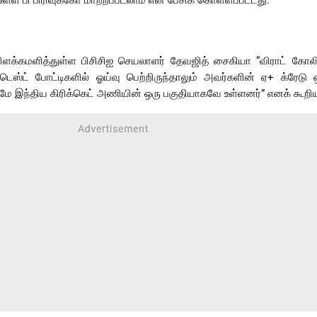
உள்ள பி பிரிவுக்கோ மாற்றப்படலாம் என பேசிக் கொள்ளப்பட்டது.
விளக்கமளித்துள்ள பிசிசிஐ செயலாளர் தேவஜித் சைகியா “விராட் கோலி 
 டெஸ்ட் போட்டிகளில் ஓய்வு பெற்றிருந்தாலும் அவர்களின் ஏ+ க்ரேடு ஒ
 இந்திய கிரிக்கெட் அணியின் ஒரு பகுதியாகவே உள்ளனர்” எனக் கூறியு