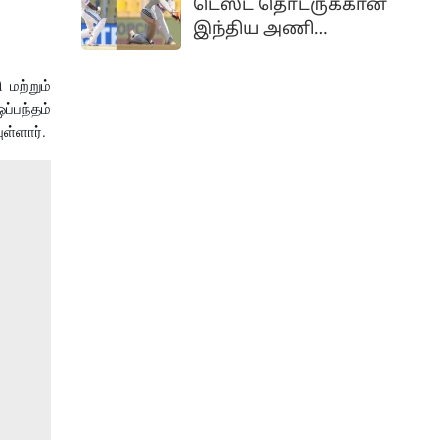
டெஸ்ட் தொடருக்கான
பெரும் பின்னடைவாக
இந்திய அணி
அமைந்துள்ளது.
அறிவிக்கப்பட்டுள்ளது.
இந்த அணியில்
மற்றும்
காயத்தில் இருந்து
ப்பந்தம்
முழுமையாக மீண்டுள்ள
ள்ளார்.
அனுபவமிக்க சுழற்பந்து
வீச்சு ஆல்-ரவுண்டர்
ரவீந்திர ஜடேஜா
மீண்டும் அணியில்
இடம்பிடித்துள்ளார்.