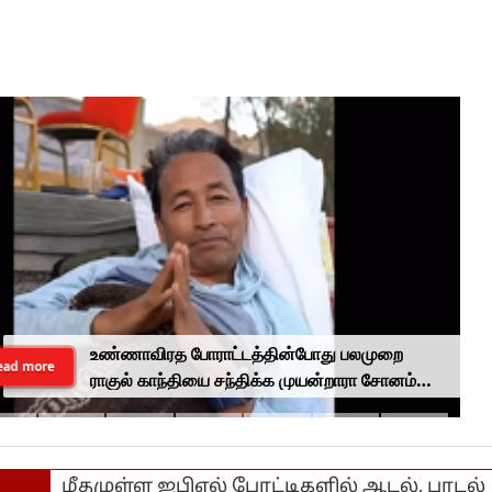
உண்ணாவிரத போராட்டத்தின்போது பலமுறை
ead more
ராகுல் காந்தியை சந்திக்க முயன்றாரா சோனம்
வாங்சுக் மனைவி.. ஆனால் பலனில்லை...
மீதமுள்ள ஐபிஎல் போட்டிகளில் ஆடல், பாடல்