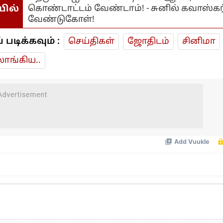
யில்
கொண்டாட்டம் வேண்டாம்! - சுனில் கவாஸ்கர
வேண்டுகோள்!
டிக்கவும் :
செய்திகள்
ஜோ‌திட‌ம்
சினிமா
ாங்கிய..