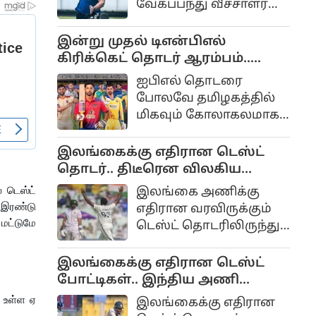
வேகப்பந்து வீச்சாளர்
வேகப்பந்து வீச்சாளர்
அக்கிப் நபி இந்திய
ப்ரெட் லீ இதுகுறித்து
டெஸ்ட் அணியில் தேர்வு
இன்று முதல் டிஎன்பிஎல்
முக்கிய கருத்துகளைத்
செய்யப்பட்டுள்ளதை
கிரிக்கெட் தொடர் ஆரம்பம்..
தெரிவித்துள்ளார்.
முன்னாள் வீரர் வாசிம்
முதல் போட்டி யார் யாருக்கு?
ஐபிஎல் தொடரை
ஜாபர் விமர்சித்துள்ளார்.
போலவே தமிழகத்தில்
மிகவும் கோலாகலமாக
நடத்தப்படும் டிஎன்பிஎல்
டி20 கிரிக்கெட்
இலங்கைக்கு எதிரான டெஸ்ட்
திருவிழாவின் பத்தாவது
தொடர்.. திடீரென விலகிய
சீசன் இன்று ஆகஸ்ட்
பும்ரா.. என்ன காரணம்?
் டெஸ்ட்
இலங்கை அணிக்கு
4ஆம் தேதி
 இரண்டு
எதிரான வரவிருக்கும்
கோலாகலமாக
 மட்டுமே
டெஸ்ட் தொடரிலிருந்து
தொடங்குகிறது.
இந்தியாவின்
வேகப்பந்து வீச்சாளர்
இலங்கைக்கு எதிரான டெஸ்ட்
பும்ரா காயம் காரணமாக
போட்டிகள்.. இந்திய அணி
திடீரென விலகியுள்ளது
அறிவிப்பு.. மீண்டும் வருகிறார்
் உள்ள ஏ
இலங்கைக்கு எதிரான
இந்திய அணிக்குப்
ஜடேஜா...