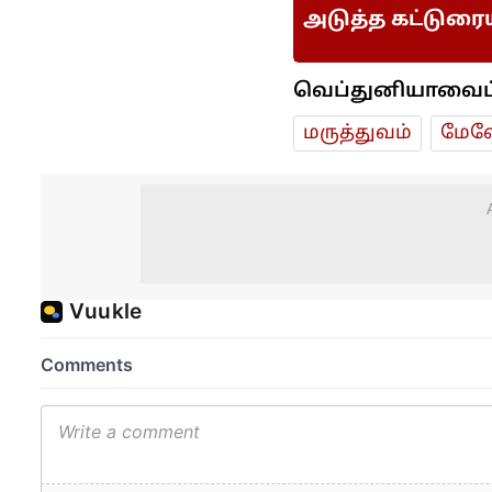
அடுத்த கட்டுரை
வெப்துனியாவைப் ப
மரு‌த்துவ‌ம்
மேலே