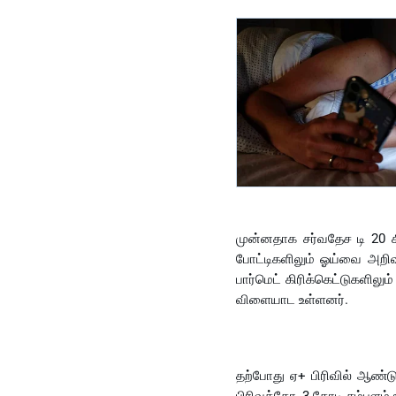
சோகம்!
முன்னதாக சர்வதேச டி 20 கி
போட்டிகளிலும் ஓய்வை அறி
பார்மெட் கிரிக்கெட்டுகளிலு
விளையாட உள்ளனர்.
தற்போது ஏ+ பிரிவில் ஆண்டு