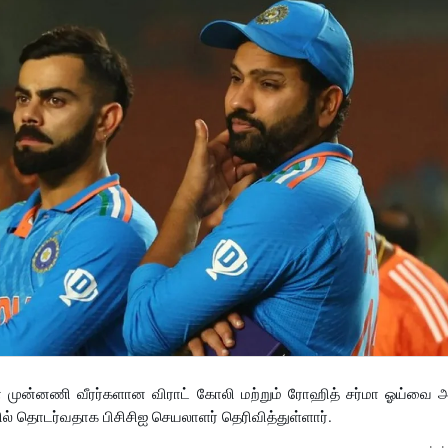
் முன்னணி வீரர்களான விராட் கோலி மற்றும் ரோஹித் சர்மா ஓய்வை அ
் தொடர்வதாக பிசிசிஐ செயலாளர் தெரிவித்துள்ளார்.