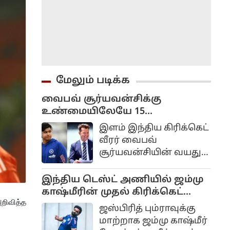
மேலும் படிக்க
வைபவ் சூர்யவன்சிக்கு
உண்மையிலேயே 15
வயதுதானா? பிரட் லீ சொன்ன
இளம் இந்திய கிரிக்கெட்
கருத்து என்ன?
வீரர் வைபவ்
சூர்யவன்சியின் வயது
குறித்த விவாதங்கள்
உலகளவில் தொடர்ந்து
இந்திய டெஸ்ட் அணியில் ஜம்மு
எழுந்து வரும்
காஷ்மீரின் முதல் கிரிக்கெட்
நிலையில்,
றிவித்த
வீரர்.. குவியும் வாழ்த்துக்கள்..
ஜஸ்பிரித் பும்ராவுக்கு
ஆஸ்திரேலியாவின்
மாற்றாக ஜம்மு காஷ்மீர்
முன்னாள் ஜாம்பவான்