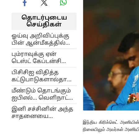
தொடர்புடைய
செய்திகள்
ஓய்வு அறிவிப்புக்கு
பின் ஆன்மீகத்தில்
நாட்டம் கொண்ட
பும்ராவுக்கு ஏன்
விராத் கோலி..!
டெஸ்ட் கேப்டன்சி
அளிக்கப்பட
பிசிசிஐ விதித்த
வேண்டும்? – சுனில்
கட்டுபாடுகளால்தான்
கவாஸ்கர் சொல்லும்
கோலி சீக்கிரம்
காரணம்!
மீண்டும் தொடங்கும்
ஓய்வை
ஐபிஎல்… வெளிநாட்டு
அறிவித்தாரா?
வீரர்கள் ஆப்செண்ட்..
இனி சச்சினின் அந்த
பழைய சுவாரஸ்யம்
சாதனையை
இருக்குமா?
இந்திய கிரிக்கெட் அணியின
முறியடிக்க
நிலையிலும் அவர்கள் அணியில
முடியாதே… கோலி
ஓய்வால் ரசிகர்கள்