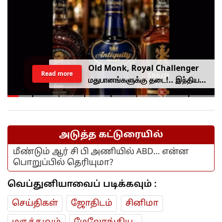
Old Monk, Royal Challenger
Read more
மதுபானங்களுக்கு தடை!.. இந்திய
உணவு பாதுகாப்பு ஆணையம் அதிரடி.
அடுத்த கட்டுரையில்
மீண்டும் ஆர் சி பி அணியில் ABD… என்ன
பொறுப்பில் தெரியுமா?
வெப்துனியாவைப் படிக்கவும் :
செய்திகள்
ஜோ‌திட‌ம்
சினிமா