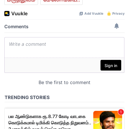
மரு‌த்துவ‌ம்
மேலோங்கிய..