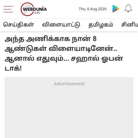
Thu, 6 Aug 2026
செய்திகள்
விளையா‌ட்டு
த‌மிழக‌ம்
சினி
அந்த அணிக்காக நான் 8
ஆண்டுகள் விளையாடினேன்..
ஆனால் எதுவும்… சஹால் ஓபன்
டாக்!