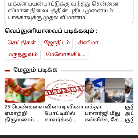
மக்கள் பயன்பாட்டுக்கு வந்தது சென்னை
விமான நிலையத்தின் புதிய முனையம்:
டாக்காவுக்கு முதல் விமானம்!
வெப்துனியாவைப் படிக்கவும் :
செய்திகள்
ஜோ‌திட‌ம்
சினிமா
மரு‌த்துவ‌ம்
மேலோங்கிய..
மேலும் படிக்க
25 பெண்களை
வினாடி வினா
மம்தா
குடு
ஏமாற்றி
போட்டியில்
பானர்ஜி மீது
அட்
திருமணம்
சாவர்க்கர்
கல்வீச்சு, சேறு
குடு
செய்த மோசடி
கேள்வி கேட்ட
வீச்சு.. இறந்த
உறுப
நபர்.. அதில்
ஆசிரியர்
தொண்டரின்
கைர