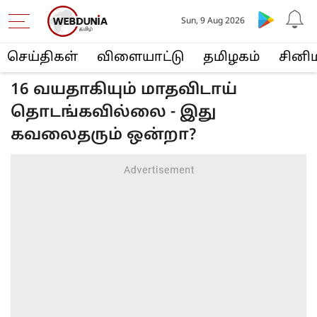
Sun, 9 Aug 2026
செய்திகள்
விளையா‌ட்டு
த‌மிழக‌ம்
சினி
16 வயதாகியும் மாதவிடாய்
தொடங்கவில்லை - இது
கவலைதரும் ஒன்றா?