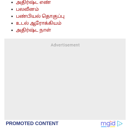
அதிர்ஷ்ட எண்
பலவீனம்
பண்பியல் தொகுப்பு
உடல் ஆரோக்கியம்
அதிர்ஷ்ட நாள்