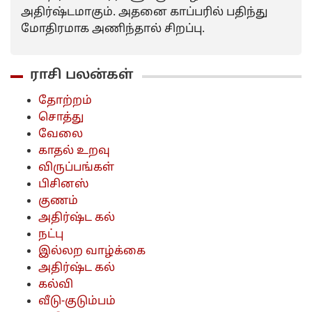
அதிர்ஷ்டமாகும். அதனை காப்பரில் பதிந்து
மோதிரமாக அணிந்தால் சிறப்பு.
ராசி பலன்கள்
தோற்றம்
சொத்து
வேலை
காதல் உறவு
விருப்பங்கள்
பிசினஸ்
குணம்
அதிர்ஷ்ட கல்
நட்பு
இல்லற வாழ்க்கை
அதிர்ஷ்ட கல்
கல்வி
வீடு-குடும்பம்