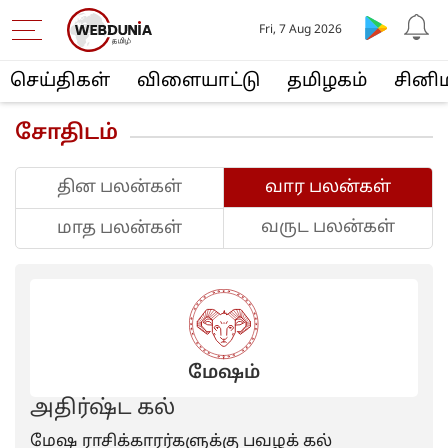
Fri, 7 Aug 2026
செய்திகள்
விளையா‌ட்டு
த‌மிழக‌ம்
சினி
சோதிடம்
தின பலன்கள்
வார பலன்கள்
வருட பலன்கள்
மாத பலன்கள்
மேஷம்
அதிர்ஷ்ட கல்
மேஷ ராசிக்காரர்களுக்கு பவழக் கல்