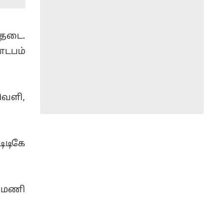
 தடை.
்டபம்
ெளி,
ிடிகே
9 மணி