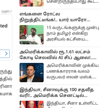
சென்றிருந்தபோது கூட்ட
ரஷ்யாவிடமிருந்து
நெரிசல் ஏற்பட்டு அதில்
நிறைய கச்சா
சிக்கி 41 பேர்
எங்களை ரோட்ல
எண்ணெய்களை
உயிரிழந்தனர். விஜய்
நிறுத்திட்டீங்க!.. யார் யாரோயோ
இந்தியா வாங்குகிறது.
முதலமைச்சரான பின்
கோட்டைக்கு அனுப்பிட்டீங்க!.
15 வருடங்களுக்கு முன்பு
பாதிக்கப்பட்ட அந்த
சீமான் கோபம்!..
நாம் தமிழர் என்கிற
குடும்பத்தினரில் 31
அரசியல் கட்சியை
பேருக்கு அரசு பணி
தொடங்கியவர் சீமான்.
கொடுத்தார்.
அமெரிக்காவில் ரூ.1.61 லட்சம்
கோடி செலவில் AI சிப் ஆலை!..
எலன் மஸ்க் பிளான் என்ன?..
அமெரிக்காவின் முக்கிய
பணக்காரராக வலம்
ுந்து
வருபவர் எலன் மஸ்க்.
்தில்
செயற்கைக்கோள், AI
ெரினா
போன்ற துறைகளில்
இந்தியா, சீனாவுக்கு 100 சதவீத
கமாக
இவர் பல ஆயிரம் கோடி
வரி!.. அமெரிக்க செனட்டில்
முதலீடு
நிறைவேறிய மசோதா!..
இந்தியா, சீனா உள்ளிட்ட
செய்திருக்கிறார். பல