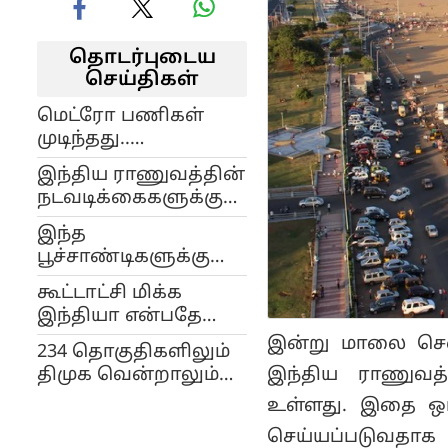
தொடர்புடைய
செய்திகள்
மெட்ரோ பணிகள்
முடிந்தது..
சென்னையின்
இந்திய ராணுவத்தின்
முக்கிய பகுதிகளில்
நடவடிக்கைகளுக்கு
போக்குவரத்து
தமிழ்நாடு
மாற்றம்..!
இந்த
துணையாக நிற்கும்:
பூச்சாண்டிகளுக்கு
முதல்வர் ஸ்டாலின்
மிரள்வதற்கு அடிமை
கூட்டாட்சி மிக்க
கட்சியல்ல, நம்
இந்தியா என்பதே
தி.மு.க.. முதல்வர்
உண்மையான
இன்று மாலை சென
ஸ்டாலின்
234 தொகுதிகளிலும்
தேசபக்தி: முதல்வர்
இந்திய ராணுவத
திமுக வென்றாலும்
ஸ்டாலின் எழுதிய
ஆச்சரியப்படுவதற்கில்லை:
உள்ளது. இதை ஒட்
கடிதம்..!
முதல்வர் ஸ்டாலின்..!
செய்யப்படுவ