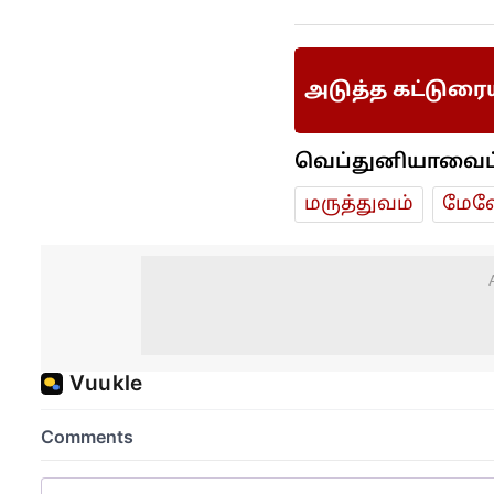
அடுத்த கட்டுரை
வெப்துனியாவைப் ப
மரு‌த்துவ‌ம்
மேலே