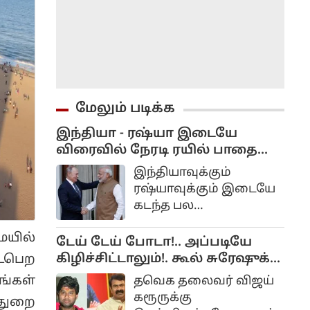
மேலும் படிக்க
இந்தியா - ரஷ்யா இடையே
விரைவில் நேரடி ரயில் பாதை
திட்டம்?!..
இந்தியாவுக்கும்
ரஷ்யாவுக்கும் இடையே
கடந்த பல
வருடங்களாகவே
ையில்
நல்லுறவு நீடித்து
டேய் டேய் போடா!.. அப்படியே
வருகிறது. ரஷ்யாவோடு
கிழிச்சிட்டாலும்!. கூல் சுரேஷுக்கு
ைபெற
பல வர்த்தகங்களையும்
சீமான் பதிலடி!...
ங்கள்
தவெக தலைவர் விஜய்
இந்தியா செய்து
கரூருக்கு
துறை
வருகிறது. குறிப்பாக