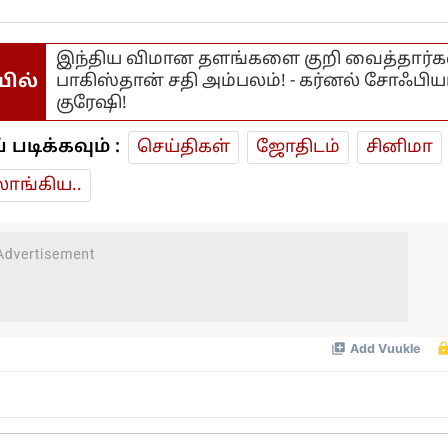
இந்திய விமான தளங்களை குறி வைத்தார்கள
யில்
பாகிஸ்தான் சதி அம்பலம்! - கர்னல் சோஃபிய
குரேஷி!
டிக்கவும் :
செய்திகள்
ஜோ‌திட‌ம்
சினிமா
ாங்கிய..