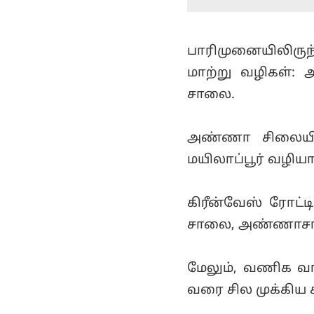
பாரிமுனையிலிருந்
மாற்று வழிகள்:
சாலை.
அண்ணா சிலையில
மயிலாப்பூர் வழி
கிரீன்வேஸ் ரோட்ட
சாலை, அண்ணாசா
மேலும், வணிக வா
வரை சில முக்கிய 