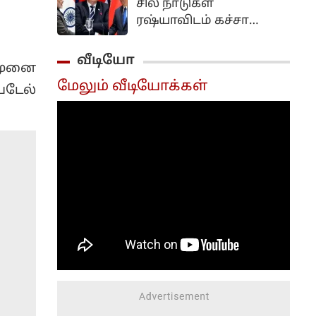
சில நாடுகள்
புதிய விஷயங்களை
ரஷ்யாவிடம் கச்சா
இவர் அறிமுகம் செய்து
எண்ணெய்
வருகிறார்.
வாங்குவதை
வீடியோ
ிமுனை
அமெரிக்கா
மேலும் வீடியோக்கள்
விரும்பவில்லை.
படேல்