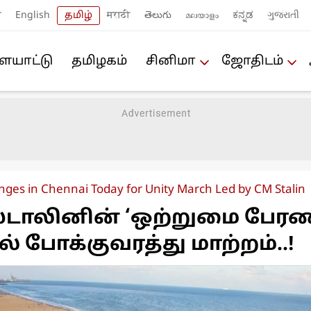
ी
English
தமிழ்
मराठी
తెలుగు
മലയാളം
ಕನ್ನಡ
ગુજરાતી
யா‌ட்டு
த‌மிழக‌ம்
சினிமா
ஜோ‌திட‌ம்
anges in Chennai Today for Unity March Led by CM Stalin
ஸ்டாலினின் ‘ஒற்றுமை பேரணி
 போக்குவரத்து மாற்றம்..!