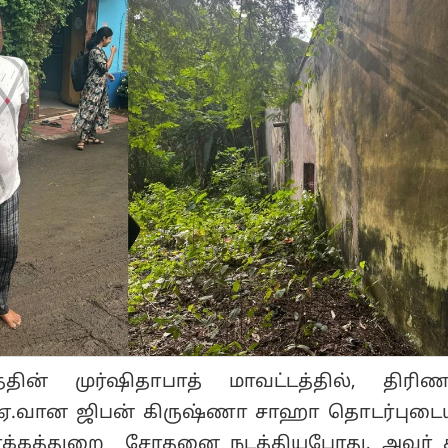
தின் முர்ஷிதாபாத் மாவட்டத்தில், திரிண
ல்.ஏ.வான ஜிபன் கிருஷ்ணா சாஹா தொடர்புட
ாக்கத்துறை சோதனை நடத்தியபோது, அவர் 