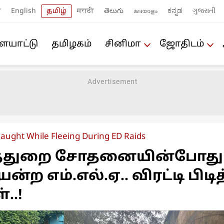
ी
English
தமிழ்
मराठी
తెలుగు
മലയാളം
ಕನ್ನಡ
ગુજરાતી
யா‌ட்டு
த‌மிழக‌ம்
சினிமா
ஜோ‌திட‌ம்
ught While Fleeing During ED Raids
த்துறை சோதனையின்போது
யன்ற எம்.எல்.ஏ.. விரட்டி பிடி
..!