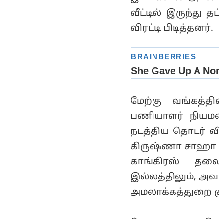
சம்பவம்!
செயல்!
வீட்டில் இருந்த
விரட்டி பிடித்தனர்.
மேற்கு வங்கத்த
பணியாளர் நியம
நடத்திய தொடர் வ
கிருஷ்ணா சாஹா வ
காங்கிரஸ் தல
இல்லத்திலும், அவ
அமலாக்கத்துறை க