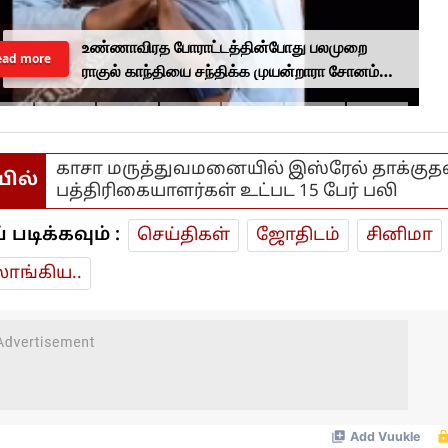
உண்ணாவிரத போராட்டத்தின்போது பலமுறை
ead more
ராகுல் காந்தியை சந்திக்க முயன்றாரா சோனம்
வாங்சுக் மனைவி.. ஆனால் பலனில்லை...
காசா மருத்துவமனையில் இஸ்ரேல் தாக்குதல்
யில்
பத்திரிகையாளர்கள் உட்பட 15 பேர் பலி
டிக்கவும் :
செய்திகள்
ஜோ‌திட‌ம்
சினிமா
ாங்கிய..