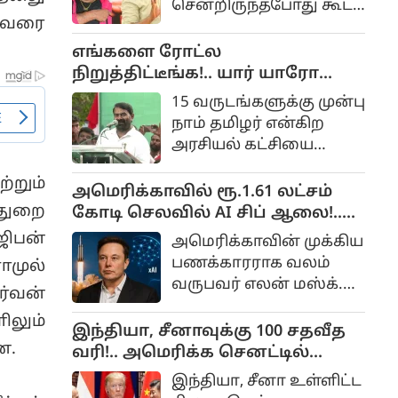
சென்றிருந்தபோது கூட்ட
ரஷ்யாவிடமிருந்து
 அவரை
நெரிசல் ஏற்பட்டு அதில்
நிறைய கச்சா
சிக்கி 41 பேர்
எங்களை ரோட்ல
எண்ணெய்களை
உயிரிழந்தனர். விஜய்
நிறுத்திட்டீங்க!.. யார் யாரோயோ
இந்தியா வாங்குகிறது.
முதலமைச்சரான பின்
கோட்டைக்கு அனுப்பிட்டீங்க!.
15 வருடங்களுக்கு முன்பு
பாதிக்கப்பட்ட அந்த
சீமான் கோபம்!..
நாம் தமிழர் என்கிற
குடும்பத்தினரில் 31
அரசியல் கட்சியை
பேருக்கு அரசு பணி
தொடங்கியவர் சீமான்.
கொடுத்தார்.
்றும்
அமெரிக்காவில் ரூ.1.61 லட்சம்
துறை
கோடி செலவில் AI சிப் ஆலை!..
எலன் மஸ்க் பிளான் என்ன?..
ஜிபன்
அமெரிக்காவின் முக்கிய
பணக்காரராக வலம்
ாமுல்
வருபவர் எலன் மஸ்க்.
்வன்
செயற்கைக்கோள், AI
ிலும்
போன்ற துறைகளில்
இந்தியா, சீனாவுக்கு 100 சதவீத
ன.
இவர் பல ஆயிரம் கோடி
வரி!.. அமெரிக்க செனட்டில்
முதலீடு
நிறைவேறிய மசோதா!..
இந்தியா, சீனா உள்ளிட்ட
செய்திருக்கிறார். பல