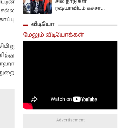
சில நாடுகள்
்டின்
புதிய விஷயங்களை
ரஷ்யாவிடம் கச்சா
செல்ல
இவர் அறிமுகம் செய்து
எண்ணெய்
வருகிறார்.
ாப்பு
வாங்குவதை
வீடியோ
அமெரிக்கா
மேலும் வீடியோக்கள்
விரும்பவில்லை.
ிபிஐ
ித்து
 சாஹா
்துறை