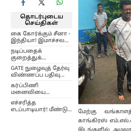
தொடர்புடைய
செய்திகள்
கை கோர்க்கும் சீனா -
இந்தியா! இமாச்சலம்
வழி வணிக பாதை! -
நடிப்பதைக்
அமெரிக்காவுக்கு
குறைத்துக்
ஆப்பா?
கொண்டதற்கான
GATE நுழைவுத் தேர்வு
காரணம் என்ன?...
விண்ணப்ப பதிவு
சமந்தா பதில்!
திடீர் ஒத்திவைப்பு..!
கர்ப்பிணி
என்ன காரணம்?
மனைவியை
கண்டந்துண்டமாய்
எச்சரித்த
வெட்டிய காதல்
எடப்பாடியார்! மீண்டும்
மேற்கு வங்காளத்
கணவன்! -
வந்த ஆம்புலன்ஸ்! -
தெலுங்கானாவில்
காங்கிரஸ் எம்.எ
ஆவேசமான
நெஞ்சை உலுக்கும்
இடங்களில் அமல
அதிமுகவினர் செய்த