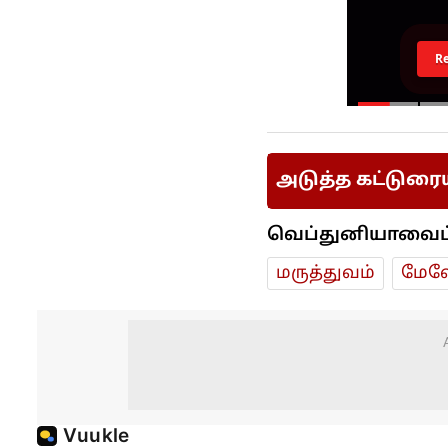
R
அடுத்த கட்டுரை
வெப்துனியாவைப் ப
மரு‌த்துவ‌ம்
மேலே