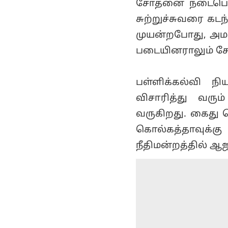
சோதனை நடைபெறுவ
சுற்றுச்சுவரை கட
முயன்றபோது, அமல
படையினராலும் சேற
பள்ளிக்கல்வி 
விசாரித்து வரு
வருகிறது. கைது ச
கொல்கத்தாவுக்கு
நீதிமன்றத்தில் ஆஜ