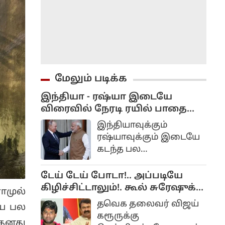
மேலும் படிக்க
இந்தியா - ரஷ்யா இடையே
விரைவில் நேரடி ரயில் பாதை
திட்டம்?!..
இந்தியாவுக்கும்
ரஷ்யாவுக்கும் இடையே
கடந்த பல
வருடங்களாகவே
நல்லுறவு நீடித்து
டேய் டேய் போடா!.. அப்படியே
வருகிறது. ரஷ்யாவோடு
கிழிச்சிட்டாலும்!. கூல் சுரேஷுக்கு
ாமுல்
பல வர்த்தகங்களையும்
சீமான் பதிலடி!...
தவெக தலைவர் விஜய்
ைய பல
இந்தியா செய்து
கரூருக்கு
வருகிறது. குறிப்பாக
தனது