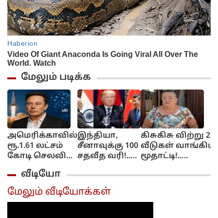
மேலும் படிக்க
அமெரிக்காவில்
இந்தியா,
கிசுகிசு விற்று 2
ரூ.1.61 லட்சம்
சீனாவுக்கு 100
வீடுகள் வாங்கிய
கோடி செலவில்
சதவீத வரி!..
மூதாட்டி!..
AI சிப் ஆலை!..
அமெரிக்க
ஒவ்வொன்னுக்கு
வீடியோ
எலன் மஸ்க்
செனட்டில்
ஒரு அமௌண்ட்!..
பிளான் என்ன?..
நிறைவேறிய
மேலும் வீடியோக்கள்
மசோதா!..