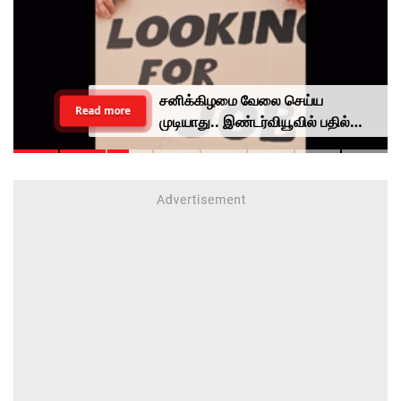
சனிக்கிழமை வேலை செய்ய
Read more
முடியாது.. இண்டர்வியூவில் பதில்
சொன்ன இளைஞருக்கு வேலை
கொடுத்த முதலாளி...