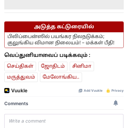
அடுத்த கட்டுரையில்
பிலிப்பைன்ஸில் பயங்கர நிலநடுக்கம்;
குலுங்கிய விமான நிலையம்! – மக்கள் பீதி!
வெப்துனியாவைப் படிக்கவும் :
செய்திகள்
ஜோ‌திட‌ம்
சினிமா
மரு‌த்துவ‌ம்
மேலோங்கிய..