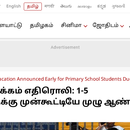
ी
English
தமிழ்
मराठी
తెలుగు
മലയാളം
ಕನ್ನಡ
ગુજરાતી
யா‌ட்டு
த‌மிழக‌ம்
சினிமா
ஜோ‌திட‌ம்
ation Announced Early for Primary School Students Du
்கம் எதிரொலி: 1-5
க்கு முன்கூட்டியே முழு ஆண்