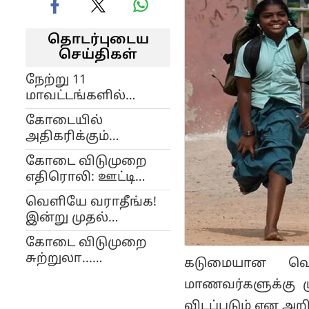
தொடர்புடைய
செய்திகள்
நேற்று 11
மாவட்டங்களில்
சதமடித்த வெயில்..
கோடையில்
இன்றும் வெப்பம்
அதிகரிக்கும்
அதிகம் இருக்கும் என
நீர்க்கடுப்பு எனப்படும்
தகவல்..!
கோடை விடுமுறை
சிறுநீர்ப் பாதை
எதிரொலி: ஊட்டி
தொற்று: என்ன
சிறப்பு மலை சீசன்
செய்ய வேண்டும்?
வெளியே வராதீங்க!
ரயில் இன்று முதல்
இன்று முதல்
தொடக்கம்..!
கொளுத்தப் போகும்
கோடை விடுமுறை
கடும் வெயில்! 10
சுற்றுலா...
கடுமையான வெ
மாவட்டங்களுக்கு
இலவசமாக அரசு
எச்சரிக்கை!
மாணவர்களுக்கு ம
பேருந்தில் செல்வது
விடப்படும் என அறி
எப்படி?