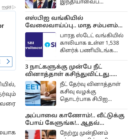
இந்தியாவைப்
பொறுத்தவரை ஒரு
பயங்கரவாத நாடாகவே
எஸ்பிஐ வங்கியில்
பார்க்கப்படுகிறது.
வேலைவாய்ப்பு.. மாத சம்பளம்
ரூ.64,480 வரை...
பாரத ஸ்டேட் வங்கியில்
விண்ணப்பிப்பது எப்படி? முழு
காலியாக உள்ள 1,538
விவரம்..
கிளர்க் பணியிடங்களை
நிரப்புவதற்கான
அறிவிப்பு
3 நாட்களுக்கு முன்பே நீட்
வெளியிடப்பட்டுள்ளது.
வினாத்தாள் கசிந்துவிட்டது..
தகுதியும் விருப்பமும்
சிபிஐ விசாரணையில்
நீட் தேர்வு வினாத்தாள்
யில்,
உள்ள
திடுக்கிடும் தகவல்...
கசிவு வழக்கு
ர்வும்
விண்ணப்பதாரர்கள்
தொடர்பாக சிபிஐ
அதிகாரப்பூர்வ
 வரை
தாக்கல் செய்துள்ள
இணையதளமான
குற்றப்பத்திரிகையில்
அப்பாவை காணோம்!.. வீட்டுக்கு
sbi.bank.in மூலம்
பல திடுக்கிடும்
போய் கேளுங்க!.. ஆதவ்
ஆன்லைனில்
தகவல்கள்
அர்ஜுனா - உதயநிதி
விண்ணப்பிக்கலாம்.
ையாக
நேற்று முன்தினம்
வெளியாகியுள்ளன.
வாக்குவாதம்!...