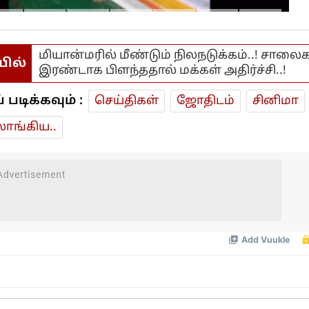
மியான்மரில் மீண்டும் நிலநடுக்கம்..! சாலை
யில்
இரண்டாக பிளந்ததால் மக்கள் அதிர்ச்சி..!
டிக்கவும் :
செய்திகள்
ஜோ‌திட‌ம்
சினிமா
ாங்கிய..