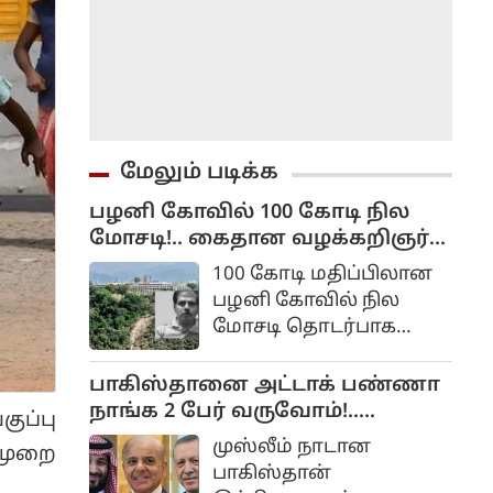
மேலும் படிக்க
பழனி கோவில் 100 கோடி நில
மோசடி!.. கைதான வழக்கறிஞர்
சிறையில் உயிரிழப்பு!..
100 கோடி மதிப்பிலான
பழனி கோவில் நில
மோசடி தொடர்பாக
கைது செய்யப்பட்டு
சிறையில்
பாகிஸ்தானை அட்டாக் பண்ணா
அடைக்கப்பட்டிருந்த
நாங்க 2 பேர் வருவோம்!..
ப்பு
வழக்கறிஞர் உயிரிழந்த
துருக்கி, சவூதி அரேபியா
முஸ்லீம் நாடான
ுமுறை
சம்பவம் பரபரப்பை
அறிவிப்பு...
பாகிஸ்தான்
ஏற்படுத்தியிருக்கிறது.