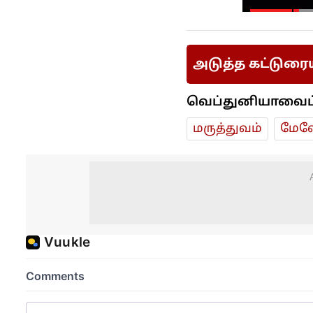
அடுத்த கட்டுரை
வெப்துனியாவைப் ப
மரு‌த்துவ‌ம்
மேலே