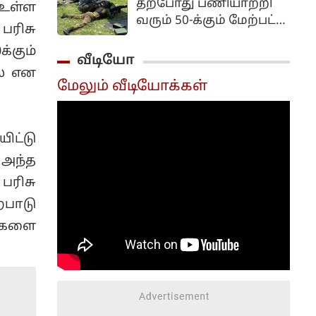
தற்போது பணியாற்றி
 உள்ள
மற்றும் பொது ஏலம்
வரும் 50-க்கும் மேற்பட்ட
விடும் புதிய முறை
 பரிசு
ராணுவ வீரர்களின்
நடைமுறைப்படுத்தப்பட
்கும்
பெற்றோர், மனைவி
வீடியோ
உள்ளது.
மற்றும் குழந்தைகள்
லை என
மேலும் வீடியோக்கள்
திடீரென கைது
செய்யப்பட்டுள்ளது
அந்நாட்டில் பெரும்
ிட்டு
அதிர்ச்சியை
ஏற்படுத்தியுள்ளது.
 அந்த
பரிசு
்பாடு
்களை