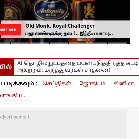
Old Monk, Royal Challenger
ead more
மதுபானங்களுக்கு தடை!.. இந்திய உணவு
பாதுகாப்பு ஆணையம் அதிரடி.
AI தொழில்நுட்பத்தை பயன்படுத்தி ரத்த கட்ட
யில்
அகற்றம்: மருத்துவர்கள் சாதனை!
டிக்கவும் :
செய்திகள்
ஜோ‌திட‌ம்
சினிமா
ாங்கிய..