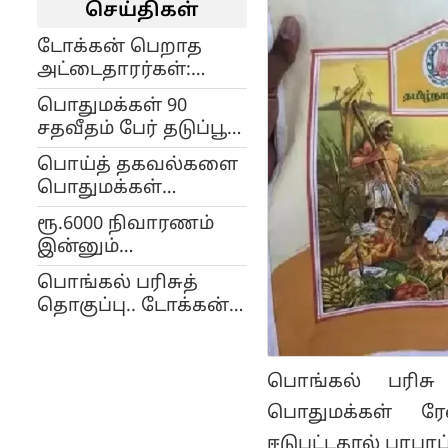
செய்திகள்
டோக்கன் பெறாத
அட்டைதாரர்கள்:
பொங்கல் பரிசுத்
பொதுமக்கள் 90
தொகுப்பு பெற
சதவீதம் பேர் தடுப்பூசி
இன்றே கடைசி..!
போட்டுள்ளனர்-
பொய்த் தகவல்களை
அமைச்சர்
பொதுமக்கள்
மா.சுப்பிரமணியன்
நம்பவேண்டாம்!-
ரூ.6000 நிவாரணம்
அரசின் ஃபேக்ட் செக்
இன்னும்
குழு தகவல்
கிடைக்கவில்லை:
பொங்கல் பரிசுத்
திமுக எம்.எல்.ஏவை
தொகுப்பு.. டோக்கன்
முற்றுகையிட்ட
பெறாதவர்கள் என்ன
பொதுமக்கள்..!
செய்ய வேண்டும்?
பொங்கல் பரிச
பொதுமக்கள் ரே
ஈடுபட்டதால் பரபரப்