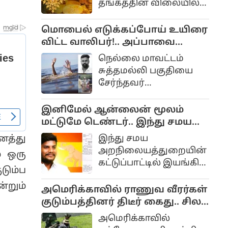
தங்கத்தின் விலையில்
நம்பியிருக்கிறோம்.
ஏற்ற இறக்கம்
தொடக்கத்தில்
காணப்படுகிறது. சில
மொபைல் எடுக்கப்போய் உயிரை
திரையில் தெரியும்
மாதங்களுக்கு முன்பு
விட்ட வாலிபர்!.. அப்பாவை
கட்டணம், இறுதியாக
தங்கத்தின் விலை ஒரு
இழந்த 9 மாத குழந்தை...
பணம் செலுத்தும்
நெல்லை மாவட்டம்
லட்சத்தை தாண்டியது.
பக்கத்தை அடையும்
சுத்தமல்லி பகுதியை
தற்போது வரை
போது கூடிக்கொண்டே
சேர்ந்தவர்
அதிலிருந்து
போவதை நாம்
ஆறுமுகம்(31). இவருக்கு
குறையவில்லை.
கவனித்திருப்போம்.
திருமணமாகி 9 மாத
இனிமேல் ஆன்லைன் மூலம்
ஆண் குழந்தை
மட்டுமே டெண்டர்.. இந்து சமய
இருக்கிறது.
அறநிலையத்துறையின் அதிரடி
இந்து சமய
ைத்து
அம்பாசமுத்திரம் அருகே
முடிவு..
அறநிலையத்துறையின்
் ஒரு
மேற்கு தொடர்ச்சி
கட்டுப்பாட்டில் இயங்கி
மலைப்பகுதியில் உள்ள
டும்ப
வரும்
பாபநாசம்
்றும்
திருக்கோயில்களில்,
அமெரிக்காவில் ராணுவ வீரர்கள்
தலையணையில்
இனிவரும் காலங்களில்
குடும்பத்தினர் திடீர் கைது.. சிலர்
குளிப்பதற்காக அவர்
ஆன்லைன் மூலம்
நாட்டை விட்டும் வெளியேற்றம்...
சென்றுள்ளார்.
அமெரிக்காவில்
மட்டுமே டெண்டர்