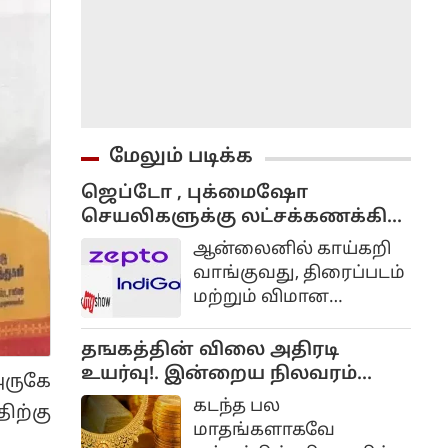
மேலும் படிக்க
ஜெப்டோ , புக்மைஷோ
செயலிகளுக்கு லட்சக்கணக்கில்
அபராதம் விதித்த மத்திய அரசு..
ஆன்லைனில் காய்கறி
என்ன காரணம்?
வாங்குவது, திரைப்படம்
மற்றும் விமான
கட்டணங்களை
முன்பதிவு செய்வது
தஙகத்தின் விலை அதிரடி
அல்லது கல்வி
உயர்வு!. இன்றைய நிலவரம்
ருகே
வகுப்புகளில் சேர்வது
என்ன?..
கடந்த பல
ற்கு
என அனைத்திற்கும்
மாதங்களாகவே
இன்று செயலிகளையே