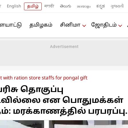
ी
English
தமிழ்
मराठी
తెలుగు
മലയാളം
ಕನ್ನಡ
ગુજરાતી
யா‌ட்டு
த‌மிழக‌ம்
சினிமா
ஜோ‌திட‌ம்
t with ration store staffs for pongal gift
ரிசு தொகுப்பு
டவில்லை என பொதுமக்கள்
்: மரக்காணத்தில் பரபரப்பு..