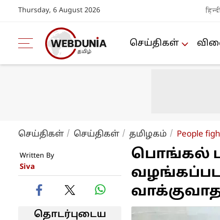
Thursday, 6 August 2026
हिन्द
செய்திகள்
விளை
செய்திகள்
செய்திகள்
த‌மிழக‌ம்
People figh
பொங்கல் ப
Written By
Siva
வழங்கப்ப
வாக்குவாதம
தொடர்புடைய