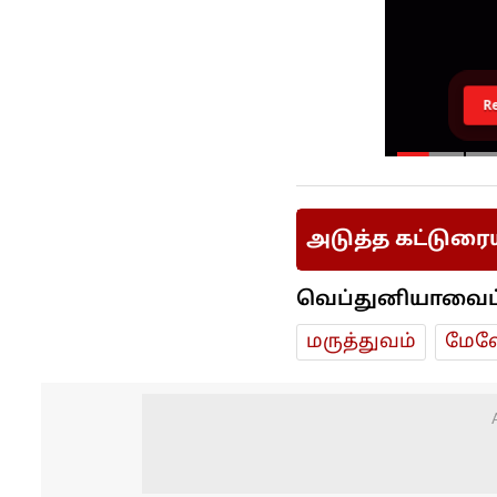
R
அடுத்த கட்டுரை
வெப்துனியாவைப் ப
மரு‌த்துவ‌ம்
மேலே