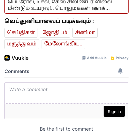
பெட்ரோல், டீசல், கேஸ் சிலிண்டர் விலை
மீண்டும் உயர்வு!.. பொதுமக்கள் ஷாக்...
வெப்துனியாவைப் படிக்கவும் :
செய்திகள்
ஜோ‌திட‌ம்
சினிமா
மரு‌த்துவ‌ம்
மேலோங்கிய..