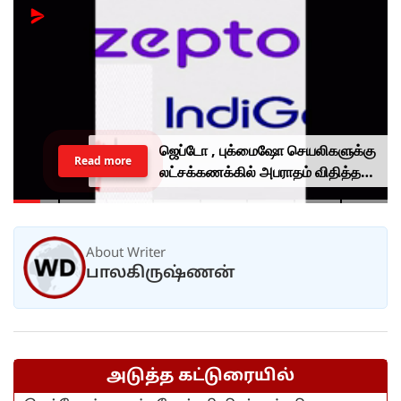
ஜெப்டோ , புக்மைஷோ செயலிகளுக்கு
Read more
லட்சக்கணக்கில் அபராதம் விதித்த
மத்திய அரசு.. என்ன காரணம்?
About Writer
பாலகிருஷ்ணன்
அடுத்த கட்டுரையில்