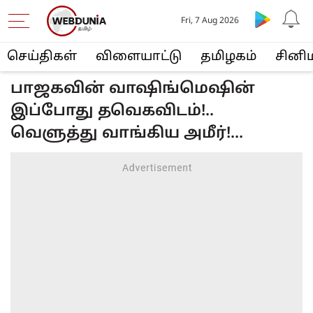
Fri, 7 Aug 2026
செய்திகள்
விளையா‌ட்டு
த‌மிழக‌ம்
சினி
பாஜகவின் வாஷிங்மெஷின்
இப்போது தவெகவிடம்!..
வெளுத்து வாங்கிய அமீர்!...