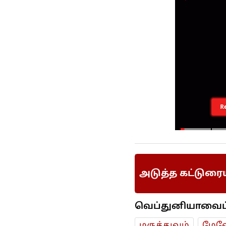
R
அடுத்த கட்டுரை
வெப்துனியாவைப் ப
மரு‌த்துவ‌ம்
மேலே