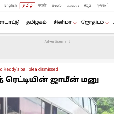
English
தமிழ்
मराठी
తెలుగు
മലയാളം
ಕನ್ನಡ
ગુજરાતી
யா‌ட்டு
த‌மிழக‌ம்
சினிமா
ஜோ‌திட‌ம்
 Reddy's bail plea dismissed
் ரெட்டியின் ஜாமீன் மனு