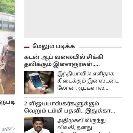
மேலும் படிக்க
கடன் ஆப் வலையில் சிக்கி
தவிக்கும் இளைஞர்கள்..
தப்பிப்பது எப்படி?
இந்தியாவில் எளிதாக
கிடைக்கும் இன்ஸ்டன்ட்
லோன் ஆப்களால்
லட்சக்கணக்கான
ளுபடி
இளைஞர்கள் மற்றும்
2 விஜயபாஸ்கர்களுக்கும்
நடுத்தர மக்கள்
வெறும் டம்மி பதவி.. இதுக்கா
மாட்டுவண்டிச்சக்கரம்
எம்.எல்.ஏ பதவியை ராஜினாமா
அதிமுகவிலிருந்து
போன்ற முடிவில்லாத
செய்துட்டு வந்தீங்க?
விலகி, தனது
கடன் வலையில் சிக்கித்