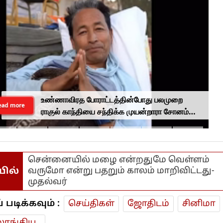
உண்ணாவிரத போராட்டத்தின்போது பலமுறை
ead more
ராகுல் காந்தியை சந்திக்க முயன்றாரா சோனம்
வாங்சுக் மனைவி.. ஆனால் பலனில்லை...
சென்னையில் மழை என்றதுமே வெள்ளம்
யில்
வருமோ என்று பதறும் காலம் மாறிவிட்டது-
முதல்வர்
டிக்கவும் :
செய்திகள்
ஜோ‌திட‌ம்
சினிமா
ாங்கிய..