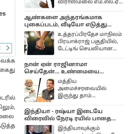
விராலிமலை எம்.எல்.ஏ
தவிக்கின்றனர்.
பதவியையும்
ராஜினாமா செய்துவிட்டு
ஆண்களை அந்தரங்கமாக
தமிழக வெற்றி
புகைப்படம், வீடியோ எடுத்து
கழகத்தில் இணைந்த
மிரட்டிய பெண்..
உத்தரப்பிரதேச மாநிலம்
முன்னாள் அமைச்சர்
கோடிக்கணக்கில் மோசடி...
பிரயாக்ராஜ் பகுதியில்,
சி.விஜயபாஸ்கருக்கு
டேட்டிங் செயலியான
கட்சித் தலைமை
'டிண்டர்' மற்றும் சமூக
வழங்கியுள்ள பதவி
ைக்க
வலைதளங்கள் மூலம்
நான் ஏன் ராஜினாமா
அவரது ஆதரவாளர்கள்
 கைது
ஆண்களுடன் பழகி,
செய்தேன்... உண்மையை
மத்தியில் பெரும்
அவர்களை
மாணவர்கள் முன் கூறிய
அதிர்ச்சியையும்
மத்திய
அந்தரங்கமாக
தர்மேந்திர பிரதான்...
ஏமாற்றத்தையும்
அமைச்சரவையில்
புகைப்படம் மற்றும்
ஏற்படுத்தியுள்ளது.
இருந்து தாம்
டரில்
வீடியோ எடுத்து மிரட்டி
விலகியதற்கான
லட்சக்கணக்கில் பணம்
லும்,
உண்மையான
இந்தியா - ரஷ்யா இடையே
பறித்த பெண்ணின்
ாமலை
காரணத்தை பாஜக
விரைவில் நேரடி ரயில் பாதை
மோசடி நெட்வொர்க்
தலைவரும், சம்பல்பூர்
திட்டம்?!..
ுத்த
வெளிச்சத்திற்கு
இந்தியாவுக்கும்
நாடாளுமன்ற