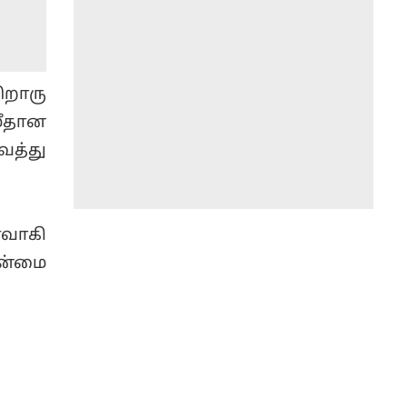
்றொரு
மீதான
த்து
்வாகி
தன்மை