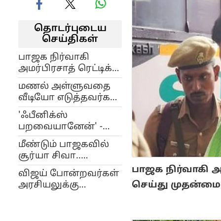
தொடர்புடைய
செய்திகள்
பாஜக நிர்வாகி
அமர்பிரசாத் ரெட்டிக்கு
நிபந்தனை ஜாமீன்
மணல் அள்ளுவதை
வீடியோ எடுத்தவர்கள்
மீது அரிவாள் வெட்டு-
'ஃபீனிக்ஸ்
அண்ணாமலை
பறவையானேன்' -
கண்டனம்
அண்ணாமலைக்கு
மீண்டும் பாஜகவில்
நன்றி கூறிய சூர்ய
சூர்யா சிவா..
சிவா
அண்ணாமலை
பாஜக நிர்வாகி அ
விஜய் போன்றவர்கள்
அதிரடி
செய்து முதன்மை 
அரசியலுக்கு
வரவேண்டும்:
அண்ணாமலை