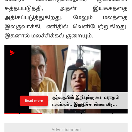
சுத்தப்படுத்தி, அதன் இயக்கத்தை
அதிகப்படுத்துகிறது. மேலும் மலத்தை
இலகுவாக்கி, எளிதில் வெளியேற்றுகிறது.
இதனால் மலச்சிக்கல் குறையும்.
தந்தையின் இறப்புக்கு கூட வராத 3
Read more
மகள்கள்.. இறுதிச்சடங்கை வீடியோ
காலில் பார்த்த கொடுமை.. மனிதம்
மரத்துவிட்டதா?