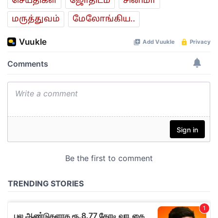
செய்திகள்
ஜோ‌திட‌ம்
சினிமா
மரு‌த்துவ‌ம்
மேலோங்கிய..