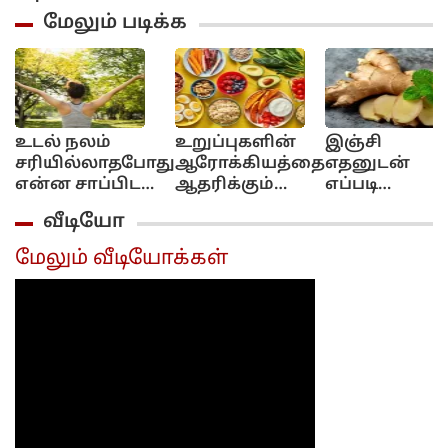
மேலும் படிக்க
உடல் நலம்
உறுப்புகளின்
இஞ்சி
சரியில்லாதபோது
ஆரோக்கியத்தை
எதனுடன்
என்ன சாப்பிட
ஆதரிக்கும்
எப்படி
வேண்டும்?!..
உணவுகள்..
சாப்பிட்டால்
வீடியோ
வாங்க
வாங்க
என்ன பலன்
பார்ப்போம்!..
பார்ப்போம்!...
கிடைக்கும்..?
மேலும் வீடியோக்கள்