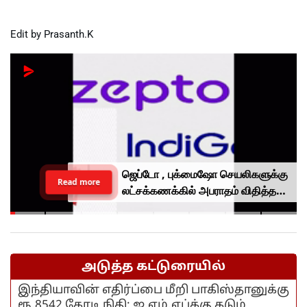
Edit by Prasanth.K
ஜெப்டோ , புக்மைஷோ செயலிகளுக்கு
Read more
லட்சக்கணக்கில் அபராதம் விதித்த
மத்திய அரசு.. என்ன காரணம்?
அடுத்த கட்டுரையில்
இந்தியாவின் எதிர்ப்பை மீறி பாகிஸ்தானுக்கு
ரூ.8542 கோடி நிதி: ஐ.எம்.எப்க்கு கடும்