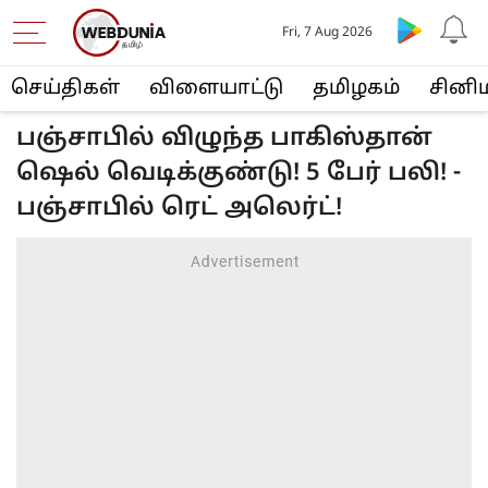
Fri, 7 Aug 2026
செய்திகள்
விளையா‌ட்டு
த‌மிழக‌ம்
சினி
பஞ்சாபில் விழுந்த பாகிஸ்தான்
ஷெல் வெடிக்குண்டு! 5 பேர் பலி! -
பஞ்சாபில் ரெட் அலெர்ட்!