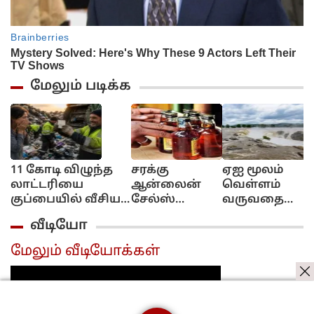
மேலும் படிக்க
11 கோடி விழுந்த
சரக்கு
ஏஐ மூலம்
லாட்டரியை
ஆன்லைன்
வெள்ளம்
குப்பையில் வீசிய
சேல்ஸ்
வருவதை
பெண்!..
இல்ல!..
எச்சரிக்கும்
வீடியோ
அவசரப்பட்டீங்களே
புக்கிங்
தொழில்நுட்பம்
ஆண்ட்டி!...
மட்டும்தான்!..
கேரள அரசு
மேலும் வீடியோக்கள்
அமைச்சர்
முடிவு..
விளக்கம்!..