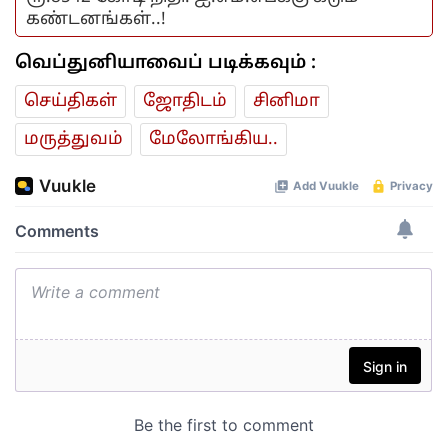
கண்டனங்கள்..!
வெப்துனியாவைப் படிக்கவும் :
செய்திகள்
ஜோ‌திட‌ம்
சினிமா
மரு‌த்துவ‌ம்
மேலோங்கிய..