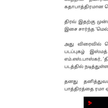
கதாபாத்திரமான ப
திரவ் இதற்கு முன்
இசை சார்ந்த ’மெல
அது விரைவில் வ
படப்புகழ் இஸ்மத
எம்.எஸ்.பாஸ்கர், 
படத்தில் நடித்துள்ள
தனது தனித்து
பாத்திரத்தை ரமா ஏற