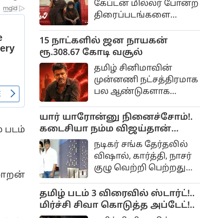
கேப்டன் மில்லர் போன்ற
நடித்த வேடத்தில்தான்
திரைப்படங்களை
தமிழில் மமிதா பைஜூ
இயக்கிய அருண்
நடித்திருந்தார்.
மாதேஸ்வரன்
15 நாட்களில் ஜன நாயகன்
இயக்கத்தில்
ரூ.308.67 கோடி வசூல்
உருவாகியிருக்கும்
தமிழ் சினிமாவின்
திரைப்படம்தான் டிசி.
முன்னணி நட்சத்திரமாக
இந்த படத்தில்
பல ஆண்டுகளாக
இயக்குனர் லோகேஷ்
ரசிகர்களை கவர்ந்து
கனகராஜ்
வரும் தளபதி விஜய்,
யார் யாரோன்னு நினைச்சோம்!.
முதல்முறையாக
அரசியலில் முழுநேரமாக
கடைசியா நம்ம விஜய்தான்
 படம்
கதாநாயகனாக
கவனம் செலுத்தும்
திறந்துவைப்பார்!. விஷால்
நடித்திருக்கிறார்.
நடிகர் சங்க தேர்தலில்
நெகிழ்ச்சி!..
விஷால், கார்த்தி, நாசர்
குழு வெற்றி பெற்றதுமே
ாறன்
நாங்கள் நடிகர் சங்க
கட்டிடத்தை கட்டி
தமிழ் படம் 3 விரைவில் ஸ்டார்ட்!..
முடிப்போம்.
மிர்ச்சி சிவா கொடுத்த அப்டேட்!..