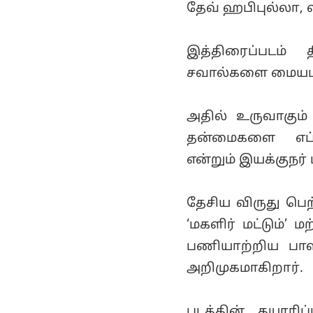
தேவ் ஹபிபுல்லா, வ
இத்திரைப்படம்
சவால்களை மையம
அதில் உருவாகும்
தன்மைகளை எப்பட
என்றும் இயக்குநர்
தேசிய விருது பெற்
‘மகளிர் மட்டும்’ 
பணியாற்றிய பாஸ்
அறிமுகமாகிறார்.
படத்தின் தயாரி