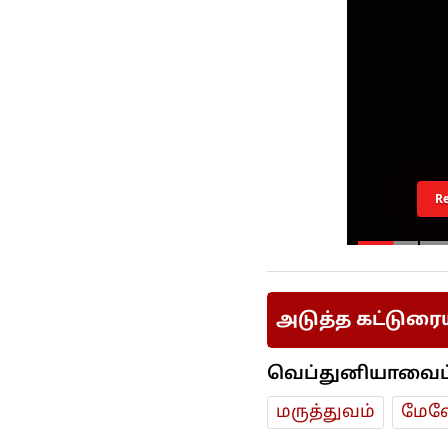
R
அடுத்த கட்டுரை
வெப்துனியாவைப் ப
மரு‌த்துவ‌ம்
மேலே