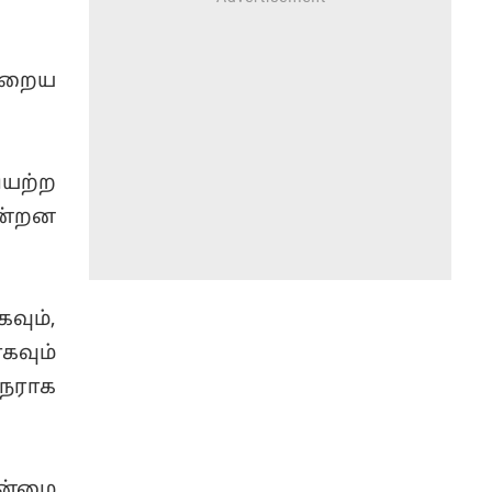
்றைய
ியற்ற
ின்றன
வும்,
கவும்
ுநராக
தன்மை