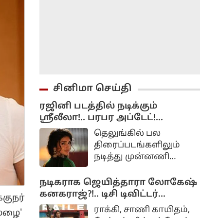
சினிமா செய்தி
ரஜினி படத்தில் நடிக்கும்
ஸ்ரீலீலா!.. பரபர அப்டேட்!...
தெலுங்கில் பல
திரைப்படங்களிலும்
நடித்து முன்னணி
நடிகையாக
மாறியிருப்பவர் ஸ்ரீலீலா.
நடிகராக ஜெயித்தாரா லோகேஷ்
பாலையா நடித்து சூப்பர்
கனகராஜ்?!.. டிசி டிவிட்டர்
குநர்
ஹிட் அடித்த பகவந்த்
விமர்சனம்...
ராக்கி, சாணி காயிதம்,
 மழை'
கேசரி படத்தில் ஸ்ரீலீலா