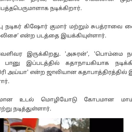
ெத்தபெருமாளாக நடிக்கிறார்.
பு நடிகர் கிஷோர் குமார் மற்றும் சுபத்ராவை வ
்லிசை’ என்ற படத்தை இயக்கியுள்ளார்.
ெளிவர இருக்கிறது. 'அசுரன்', 'பொம்மை ந
் பானு இப்படத்தில் கதாநாயகியாக நடிக்கி
'திரி அய்யா' என்ற ஜாலியான கதாபாத்திரத்தில் இ
ார்.
வமான உடல் மொழியோடு கோபமான மாமி
்று நடித்துள்ளார்.