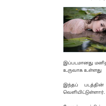
ரிலீஸ்
இப்படமானது மனித 
உருவாக உள்ளது
இந்தப் படத்தி
வெளியிட்டுள்ளார்.