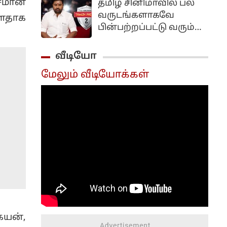
ாசமான
தமிழ் சினிமாவில் பல
வருடங்களாகவே
ளதாக
பின்பற்றப்பட்டு வரும்
பல கிரீன்ச் சீன்களை
மையமாக வைத்து
வீடியோ
உருவாக்கப்பட்ட
மேலும் வீடியோக்கள்
திரைப்படம் தமிழ் படம்.
இந்த படத்தை சி.எஸ்
அமுதன் இயக்க மிர்ச்சி
சிவா கதாநாயகனாக
நடித்திருந்தார்.
ேயன்,