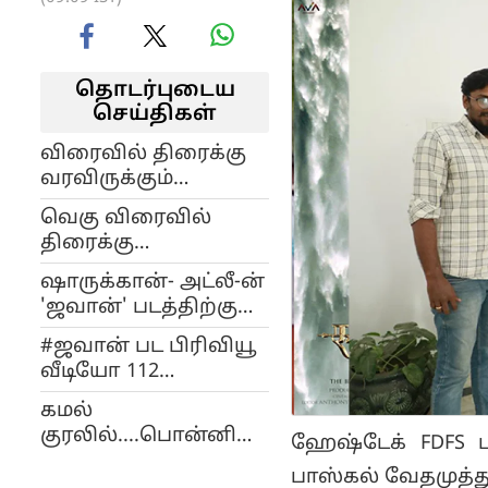
தொடர்புடைய
செய்திகள்
விரைவில் திரைக்கு
வரவிருக்கும்
"எப்போதும் ராஜா" -
வெகு விரைவில்
திரை கண்ணோட்டம்!
திரைக்கு
வரவிருக்கும் "வீமன்"
ஷாருக்கான்- அட்லீ-ன்
திரைப்பட
'ஜவான்' படத்திற்கு
கண்ணோட்டம் !
கிடைத்த பெருமை!
#ஜவான் பட பிரிவியூ
வீடியோ 112
மில்லியன் வியூஸ் -
கமல்
''எல்லோருக்கும்
குரலில்....பொன்னியின்
ஹேஷ்டேக் FDFS ப
நன்றி'' அட்லீ டுவீட்
செல்வன் -2 பட கதை
பாஸ்கல் வேதமுத்து
முன்னோட்ட வீடியோ