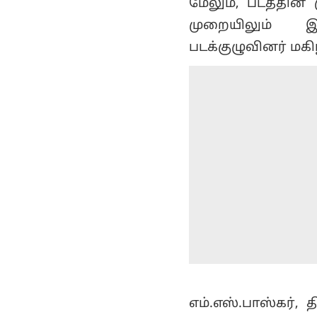
மேலும், படத்தின
முறையிலும் இர
படக்குழுவினர் மகி
எம்.எஸ்.பாஸ்கர், 