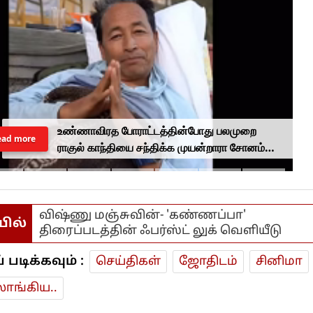
உண்ணாவிரத போராட்டத்தின்போது பலமுறை
ead more
ராகுல் காந்தியை சந்திக்க முயன்றாரா சோனம்
வாங்சுக் மனைவி.. ஆனால் பலனில்லை...
விஷ்ணு மஞ்சுவின்- 'கண்ணப்பா'
யில்
திரைப்படத்தின் ஃபர்ஸ்ட் லுக் வெளியீடு
டிக்கவும் :
செய்திகள்
ஜோ‌திட‌ம்
சினிமா
ாங்கிய..