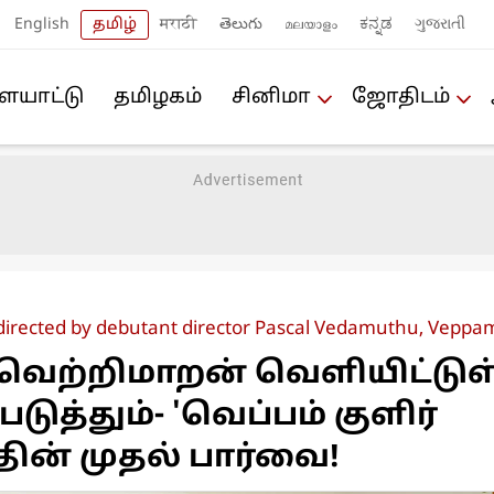
English
தமிழ்
मराठी
తెలుగు
മലയാളം
ಕನ್ನಡ
ગુજરાતી
யா‌ட்டு
த‌மிழக‌ம்
சினிமா
ஜோ‌திட‌ம்
directed by debutant director Pascal Vedamuthu, Veppam
 வெற்றிமாறன் வெளியிட்டு
படுத்தும்- 'வெப்பம் குளிர்
தின் முதல் பார்வை!