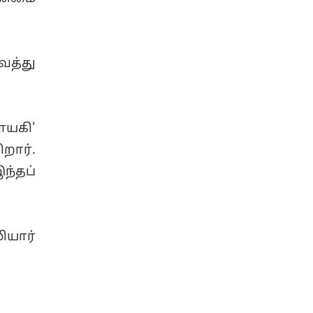
ைத்து
ாயகி'
றார்.
ந்தப்
யார்