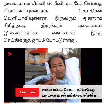
நடிகையான சிட்னி ஸ்வீனியை டேட் செய்யத்
தொடங்கியுள்ளதாக செய்திகள்
வெளியாகியுள்ளன. இருவரும் ஒன்றாக
சிரித்தபடி இருக்கும் புகைப்படம்
இணையத்தில் வைரலாகி இந்த
செய்திக்குத் தூபம் போட்டுள்ளது.
உண்ணாவிரத போராட்டத்தின்போது
Read more
பலமுறை ராகுல் காந்தியை சந்திக்க
முயன்றாரா சோனம் வாங்சுக்