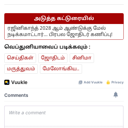
மனைவி.. ஆனால் பலனில்லை...
அடுத்த கட்டுரையில்
ரஜினிகாந்த் 2028 ஆம் ஆண்டுக்கு மேல்
நடிக்கமாட்டார்… பிரபல ஜோதிடர் கணிப்பு!
வெப்துனியாவைப் படிக்கவும் :
செய்திகள்
ஜோ‌திட‌ம்
சினிமா
மரு‌த்துவ‌ம்
மேலோங்கிய..