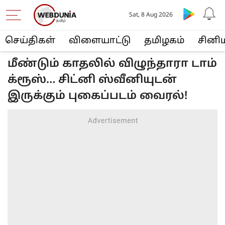
Sat, 8 Aug 2026
செய்திகள்
விளையா‌ட்டு
த‌மிழக‌ம்
சினி
மீண்டும் காதலில் விழுந்தாரா டாம்
க்ரூஸ்… சிட்னி ஸ்வீனியுடன்
இருக்கும் புகைப்படம் வைரல்!