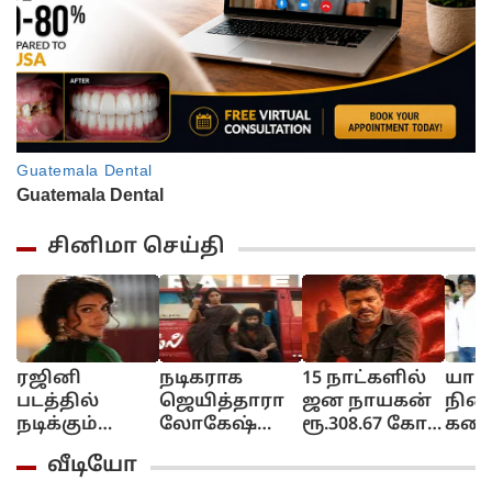
சினிமா செய்தி
ரஜினி
நடிகராக
15 நாட்களில்
யார
படத்தில்
ஜெயித்தாரா
ஜன நாயகன்
நின
நடிக்கும்
லோகேஷ்
ரூ.308.67 கோடி
கடை
ஸ்ரீலீலா!..
கனகராஜ்?!..
வசூல்
விஜ
வீடியோ
பரபர
டிசி டிவிட்டர்
திறந