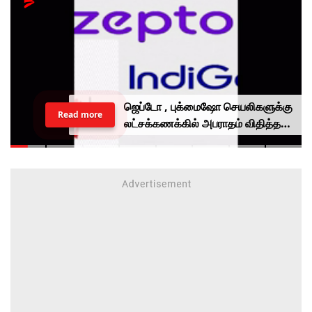
ஜெப்டோ , புக்மைஷோ செயலிகளுக்கு
Read more
லட்சக்கணக்கில் அபராதம் விதித்த
மத்திய அரசு.. என்ன காரணம்?