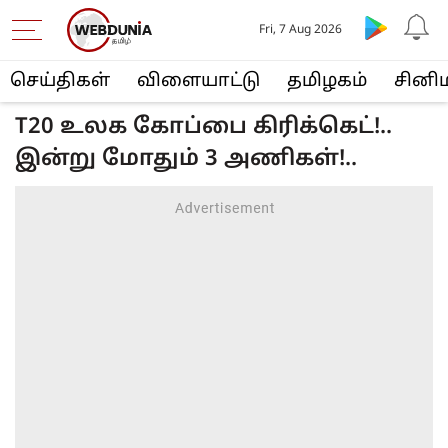
Fri, 7 Aug 2026
செய்திகள்
விளையா‌ட்டு
த‌மிழக‌ம்
சினி
T20 உலக கோப்பை கிரிக்கெட்!..
இன்று மோதும் 3 அணிகள்!..