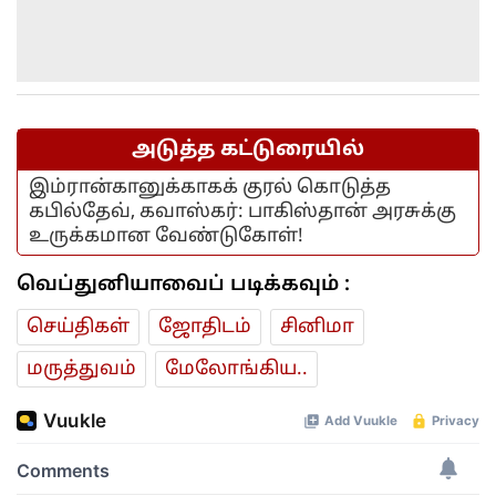
அடுத்த கட்டுரையில்
இம்ரான்கானுக்காகக் குரல் கொடுத்த
கபில்தேவ், கவாஸ்கர்: பாகிஸ்தான் அரசுக்கு
உருக்கமான வேண்டுகோள்!
வெப்துனியாவைப் படிக்கவும் :
செய்திகள்
ஜோ‌திட‌ம்
சினிமா
மரு‌த்துவ‌ம்
மேலோங்கிய..