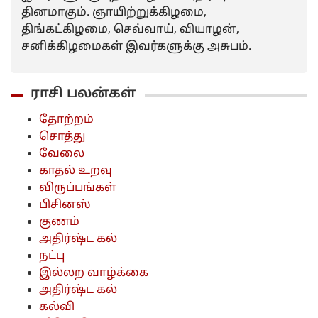
தினமாகும். ஞாயிற்றுக்கிழமை,
திங்கட்கிழமை, செவ்வாய், வியாழன்,
சனிக்கிழமைகள் இவர்களுக்கு அசுபம்.
ராசி பலன்கள்
தோற்றம்
சொத்து
வேலை
காதல் உறவு
விருப்பங்கள்
பிசினஸ்
குணம்
அதிர்ஷ்ட கல்
நட்பு
இல்லற வாழ்க்கை
அதிர்ஷ்ட கல்
கல்வி