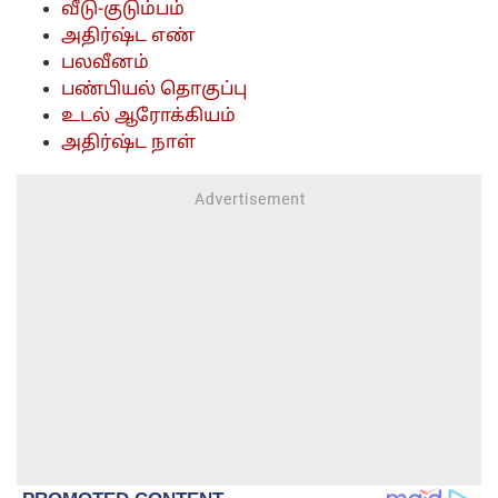
வீடு-குடும்பம்
அதிர்ஷ்ட எண்
பலவீனம்
பண்பியல் தொகுப்பு
உடல் ஆரோக்கியம்
அதிர்ஷ்ட நாள்