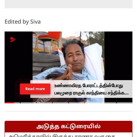
Edited by Siva
உண்ணாவிரத போராட்டத்தின்போது
Read more
பலமுறை ராகுல் காந்தியை சந்திக்க
முயன்றாரா சோனம் வாங்சுக்
மனைவி.. ஆனால் பலனில்லை...
அடுத்த கட்டுரையில்