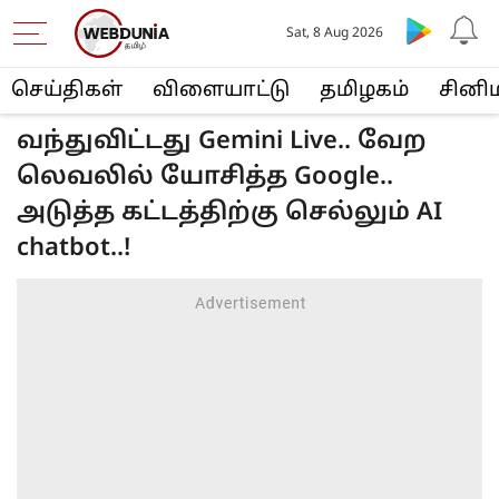
Sat, 8 Aug 2026
செய்திகள்
விளையா‌ட்டு
த‌மிழக‌ம்
சினி
வந்துவிட்டது Gemini Live.. வேற
லெவலில் யோசித்த Google..
அடுத்த கட்டத்திற்கு செல்லும் AI
chatbot..!