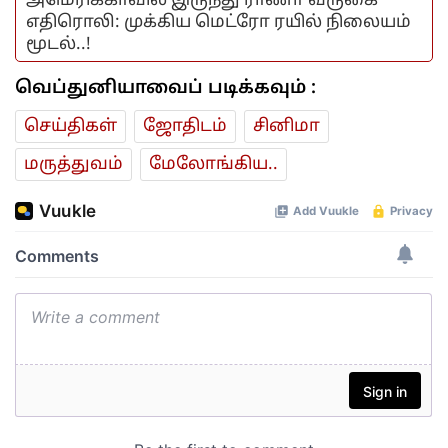
அமெரிக்காவில் இருந்து ராணா வருகை
எதிரொலி: முக்கிய மெட்ரோ ரயில் நிலையம்
மூடல்..!
வெப்துனியாவைப் படிக்கவும் :
செய்திகள்
ஜோ‌திட‌ம்
சினிமா
மரு‌த்துவ‌ம்
மேலோங்கிய..