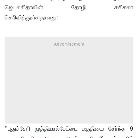
ஜெயலலிதாவின் தோழி சசிகலா
தெரிவித்துள்ளதாவது:
''பு
துச்சேரி முத்தியால்பேட்டை பகுதியை சேர்ந்த 9