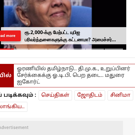
ரூ.2,000-க்கு மேற்பட்ட யுபிஐ
ead more
பரிவர்த்தனைகளுக்கு கட்டணமா? அமைச்சர்
நிர்மலா சீதாராமன் ஆலோசனை..
ஓரணியில் தமிழ்நாடு.. தி.மு.க., உறுப்பினர்
யில்
சேர்க்கைக்கு ஓ.டி.பி. பெற தடை.. மதுரை
ஐகோர்ட்
டிக்கவும் :
செய்திகள்
ஜோ‌திட‌ம்
சினிமா
ாங்கிய..