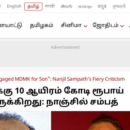
ी
English
தமிழ்
मराठी
తెలుగు
മലയാളം
ಕನ್ನಡ
ગુજરાતી
யா‌ட்டு
த‌மிழக‌ம்
சினிமா
ஜோ‌திட‌ம்
gaged MDMK for Son": Nanjil Sampath's Fiery Criticism
ு 10 ஆயிரம் கோடி ரூபாய்
க்கிறது: நாஞ்சில் சம்பத்