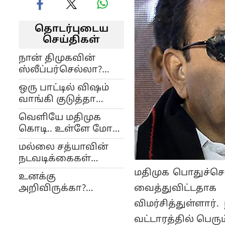
தொடர்புடைய
செய்திகள்
நான் திமுகவின்
ஸ்லீப்பர்செல்லா?
ராஜ்யசபா சீட்
ஒரு பாட்டில் விஷம்
கேட்டதால் வந்த
வாங்கி குடுத்தா
வினை..! - மல்லை
செத்திருப்பேனே!
சத்யா வேதனை!
வெளியே மதிமுக
துரோகி பட்டம்
கொடி.. உள்ளே மோடி
குடுத்துட்டீங்களே! -
புகைப்படம்! மதிமுக
மனவேதனையில்
மல்லை சத்யாவின்
கூட்டத்தில் அதிர்ச்சி!
மல்லை சத்யா!
நடவடிக்கைகள்
சரியில்லை.. வைகோ
மதிமுக பொதுச்ச
உனக்கு
குற்றச்சாட்டால்
வைத்துவிட்டதாக 
அறிவிருக்கா?
மதிமுகவில்
கேமராவ பிடுங்கி
விமர்சித்துள்ளார்
பரபரப்பு..!
எறியுறேன்:
வட்டாரத்தில் பெரு
விருதுநகர் கூட்டத்தில்