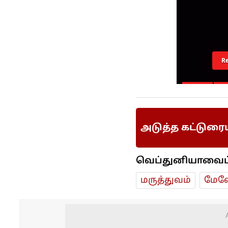
R
அடுத்த கட்டுரை
வெப்துனியாவைப் ப
மரு‌த்துவ‌ம்
மேலே