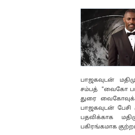
வைகோ கோபம்..!
பாஜகவுடன் மதிம
சம்பத் "வைகோ பா
துரை வைகோவுக்கு
பாஜகவுடன் பேசி ம
பதவிக்காக மதி
பகிரங்கமாக குற்றம்