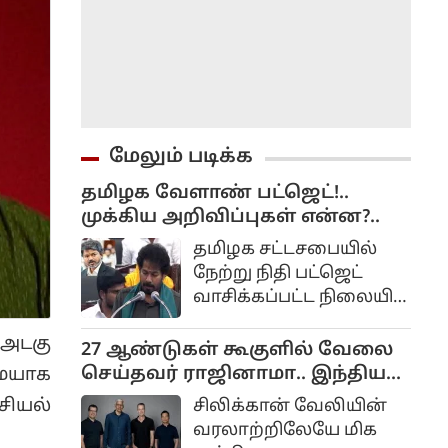
மேலும் படிக்க
தமிழக வேளாண் பட்ஜெட்!..
முக்கிய அறிவிப்புகள் என்ன?..
தமிழக சட்டசபையில்
நேற்று நிதி பட்ஜெட்
வாசிக்கப்பட்ட நிலையில்
இன்று வேளாண்
 அடகு
பட்ஜெட் தாக்கல்
27 ஆண்டுகள் கூகுளில் வேலை
செய்யப்பட்டது.
செய்தவர் ராஜினாமா.. இந்திய
மையாக
நண்பருடன் இணைந்து ஸ்டார்ட்
சியல்
சிலிக்கான் வேலியின்
அப் தொடங்க திட்டம்...
வரலாற்றிலேயே மிக