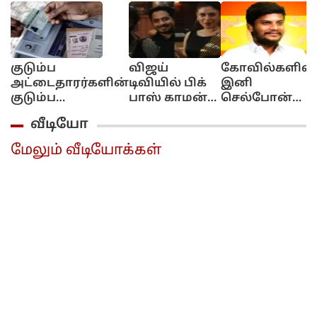
குடும்ப
விஜய்
கோவில்களில்
அட்டைதாரர்களின்
டிவியில் பிக்
இனி
குடும்ப
பாஸ் காமன்
செல்போன்
உறுப்பினர்கள்..
மேன்
அனுமதி
வீடியோ
கைரேகை பதிவு
நிகழ்ச்சி...
கிடையாது..
செய்ய இன்றே
நடுவர்கள்
தனி
மேலும் வீடியோக்கள்
கடைசி நாள்..
ஓவியா, ஆரி,
கவுன்டர்கள்
ராஜூ..
அமைப்பு..
அமைச்சர்
ரமேஷ்..