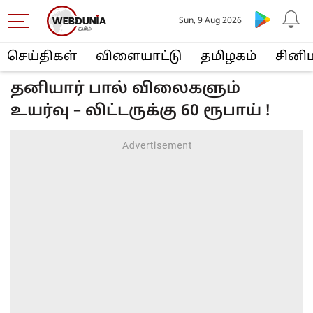
Sun, 9 Aug 2026
செய்திகள்
விளையா‌ட்டு
த‌மிழக‌ம்
சினி
தனியார் பால் விலைகளும்
உயர்வு – லிட்டருக்கு 60 ரூபாய் !