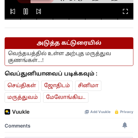
உண்ணாவிரத போராட்டத்தின்போது
Read more
பலமுறை ராகுல் காந்தியை சந்திக்க
முயன்றாரா சோனம் வாங்சுக்
மனைவி.. ஆனால் பலனில்லை...
அடுத்த கட்டுரையில்
வெந்தயத்தில் உள்ள அற்புத மருத்துவ
குணங்கள்...!
வெப்துனியாவைப் படிக்கவும் :
செய்திகள்
ஜோ‌திட‌ம்
சினிமா
மரு‌த்துவ‌ம்
மேலோங்கிய..