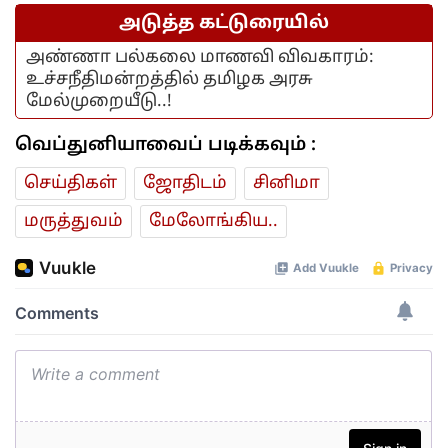
அடுத்த கட்டுரையில்
அண்ணா பல்கலை மாணவி விவகாரம்:
உச்சநீதிமன்றத்தில் தமிழக அரசு
மேல்முறையீடு..!
வெப்துனியாவைப் படிக்கவும் :
செய்திகள்
ஜோ‌திட‌ம்
சினிமா
மரு‌த்துவ‌ம்
மேலோங்கிய..