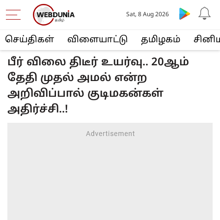
Sat, 8 Aug 2026
செய்திகள்
விளையா‌ட்டு
த‌மிழக‌ம்
சினி
பீர் விலை திடீர் உயர்வு.. 20ஆம்
தேதி முதல் அமல் என்ற
அறிவிப்பால் குடிமகன்கள்
அதிர்ச்சி..!