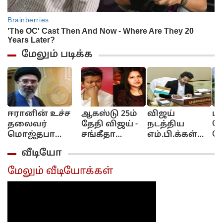
மேலும் படிக்க
ஈரானின் உச்ச
ஆகஸ்டு 25ம்
விஜய்
ப
தலைவர்
தேதி விஜய் -
நடத்திய
க
மொஜ்தபா
சங்கீதா
எம்.பி.க்கள்
க
கமேனி
ரீயூனியன்?!..
கூட்டம்!.. 57
மோ
வீடியோ
கவலைக்கிடம்?!..
இணையத்தில்
எம்.பிக்கள்
க
மக்கள் சோகம்!..
பரவும்
புறக்கணிப்பு...,
வ
மேலும் வீடியோக்கள்
செய்தி!...
ச
உய