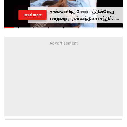
உண்ணாவிரத போராட்டத்தின்போது
Read more
பலமுறை ராகுல் காந்தியை சந்திக்க
முயன்றாரா சோனம் வாங்சுக்
மனைவி.. ஆனால் பலனில்லை...