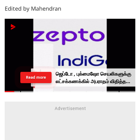
Edited by Mahendran
ஜெப்டோ , புக்மைஷோ செயலிகளுக்கு
Read more
லட்சக்கணக்கில் அபராதம் விதித்த
மத்திய அரசு.. என்ன காரணம்?