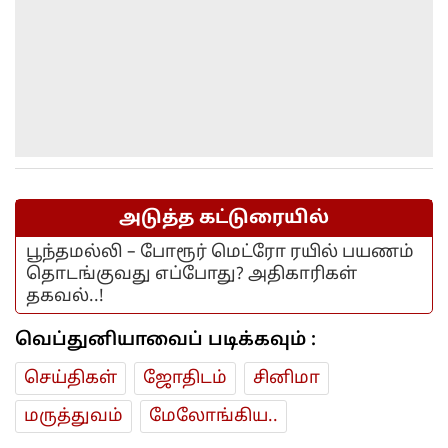
அடுத்த கட்டுரையில்
பூந்தமல்லி – போரூர் மெட்ரோ ரயில் பயணம்
தொடங்குவது எப்போது? அதிகாரிகள்
தகவல்..!
வெப்துனியாவைப் படிக்கவும் :
செய்திகள்
ஜோ‌திட‌ம்
சினிமா
மரு‌த்துவ‌ம்
மேலோங்கிய..