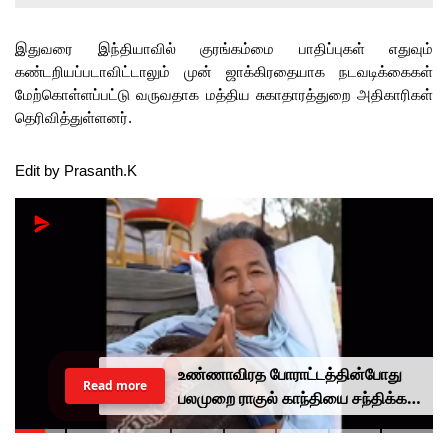
இதுவரை இந்தியாவில் குரங்கம்மை பாதிப்புகள் எதுவும்
கண்டறியப்படாவிட்டாலும் முன் ஜாக்கிரதையாக நடவடிக்கைகள்
மேற்கொள்ளப்பட்டு வருவதாக மத்திய சுகாதாரத்துறை அதிகாரிகள்
தெரிவித்துள்ளனர்.
Edit by Prasanth.K
உண்ணாவிரத போராட்டத்தின்போது
Read more
பலமுறை ராகுல் காந்தியை சந்திக்க
முயன்றாரா சோனம் வாங்சுக்
மனைவி.. ஆனால் பலனில்லை...