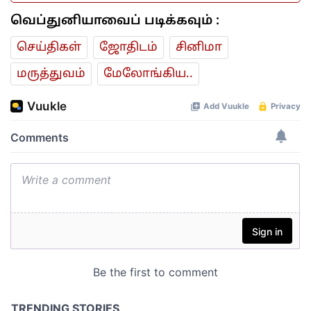
வெப்துனியாவைப் படிக்கவும் :
செய்திகள்
ஜோ‌திட‌ம்
சினிமா
மரு‌த்துவ‌ம்
மேலோங்கிய..