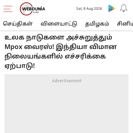
Sat, 8 Aug 2026
செய்திகள்
விளையா‌ட்டு
த‌மிழக‌ம்
சினி
உலக நாடுகளை அச்சுறுத்தும்
Mpox வைரஸ்! இந்தியா விமான
நிலையங்களில் எச்சரிக்கை
ஏற்பாடு!